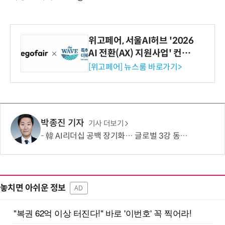
위고페어, 서울AI허브 '2026
AI 전환(AX) 지원사업' 컨소
시엄 선정
[위고페어] 뉴스룸 바로가기>
박종진 기자
기사 더보기
韓 AI리더십 공백 장기화… 글로벌 3강 동력 꺼져간다
놓치면 아쉬운 정보
AD