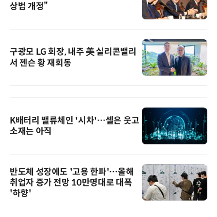
상법 개정”
구광모 LG 회장, 내주 美 실리콘밸리
서 젠슨 황 재회동
K배터리 밸류체인 '시차'…셀은 웃고
소재는 아직
반도체 성장에도 '고용 한파'…올해
취업자 증가 전망 10만명대로 대폭
'하향'