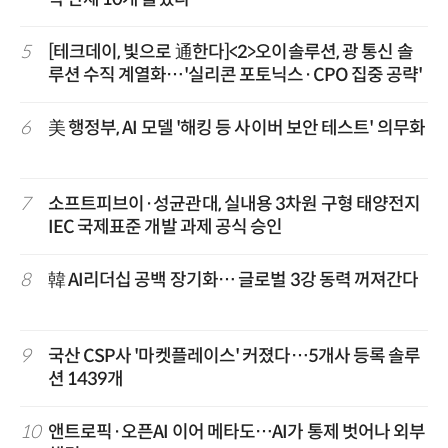
5
[테크데이, 빛으로 通한다]<2>오이솔루션, 광 통신 솔
루션 수직 계열화…'실리콘 포토닉스·CPO 집중 공략'
6
美 행정부, AI 모델 '해킹 등 사이버 보안 테스트' 의무화
7
소프트피브이·성균관대, 실내용 3차원 구형 태양전지
IEC 국제표준 개발 과제 공식 승인
8
韓 AI리더십 공백 장기화… 글로벌 3강 동력 꺼져간다
9
국산 CSP사 '마켓플레이스' 커졌다…5개사 등록 솔루
션 1439개
10
앤트로픽·오픈AI 이어 메타도…AI가 통제 벗어나 외부