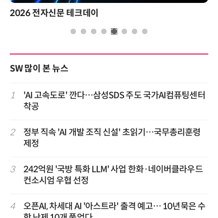
2026 전자신문 테크데이
SW 많이 본 뉴스
1
'AI 고속도로' 깐다…삼성SDS 주도 국가AI컴퓨팅센터
착공
2
정부 직속 'AI 개발 조직 신설' 초읽기…국무총리훈령
제정
3
242억원 '국방 특화 LLM' 사업 한화·네이버클라우드
컨소시엄 우협 선정
4
오픈AI, 차세대 AI '아스트라' 출격 예고… 10년묵은 수
학 난제 10개 풀었다