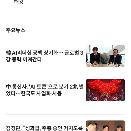
해킹
주요뉴스
韓 AI리더십 공백 장기화… 글로벌 3
강 동력 꺼져간다
中 통신사, 'AI 토큰'으로 분기 2兆 벌
었다…한국도 사업화 시동
김정관, “성과급, 주총 승인 거치도록