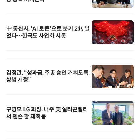
中 통신사, 'AI 토큰'으로 분기 2兆 벌
었다…한국도 사업화 시동
김정관, “성과급, 주총 승인 거치도록
상법 개정”
구광모 LG 회장, 내주 美 실리콘밸리
서 젠슨 황 재회동