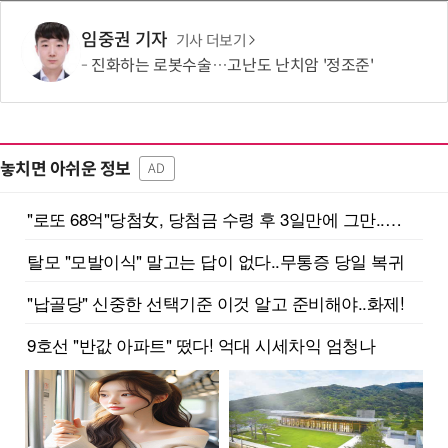
임중권 기자
기사 더보기
진화하는 로봇수술…고난도 난치암 '정조준'
놓치면 아쉬운 정보
AD