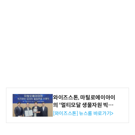
와이즈스톤, 마틸로에이아이
의 '멀티모달 생물자원 빅데
이터'에 DQ인증 최고 등급
[와이즈스톤] 뉴스룸 바로가기>
수여