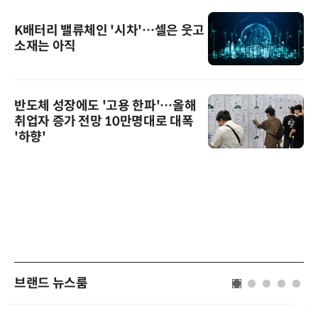
K배터리 밸류체인 '시차'…셀은 웃고
소재는 아직
반도체 성장에도 '고용 한파'…올해
취업자 증가 전망 10만명대로 대폭
'하향'
브랜드 뉴스룸