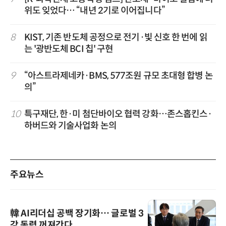
위도 잊었다… “내년 2기로 이어집니다”
8
KIST, 기존 반도체 공정으로 전기·빛 신호 한 번에 읽
는 '광반도체 BCI 칩' 구현
9
“아스트라제네카·BMS, 577조원 규모 초대형 합병 논
의”
10
특구재단, 한·미 첨단바이오 협력 강화…존스홉킨스·
하버드와 기술사업화 논의
주요뉴스
韓 AI리더십 공백 장기화… 글로벌 3
강 동력 꺼져간다