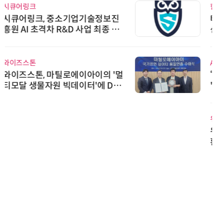
한국태양유전
태양유전, 파트너십 구축 선언 갱
신…지속가능한 공급망 협력 강화
AIPD
“특허분석도 AI와 함께”…IP산업
'AX' 시대 본격화, 지식재산처 1호
AI IP데이터분석사 탄생
위고페어
위고페어, 서울AI허브 '2026 AI 전
환(AX) 지원사업' 컨소시엄 선정