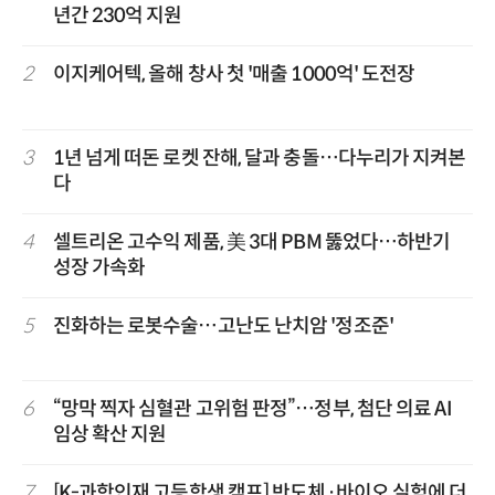
년간 230억 지원
2
이지케어텍, 올해 창사 첫 '매출 1000억' 도전장
3
1년 넘게 떠돈 로켓 잔해, 달과 충돌…다누리가 지켜본
다
4
셀트리온 고수익 제품, 美 3대 PBM 뚫었다…하반기
성장 가속화
5
진화하는 로봇수술…고난도 난치암 '정조준'
6
“망막 찍자 심혈관 고위험 판정”…정부, 첨단 의료 AI
임상 확산 지원
7
[K-과학인재 고등학생 캠프] 반도체·바이오 실험에 더