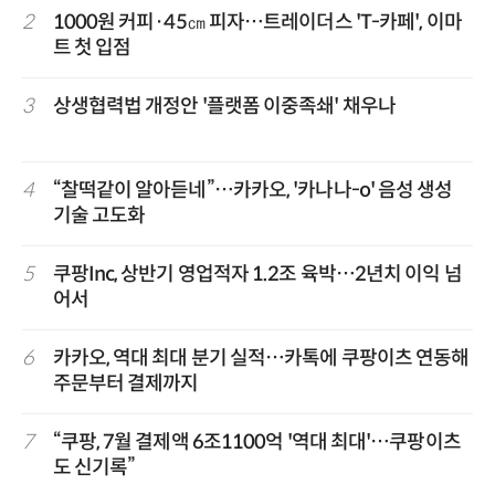
2
1000원 커피·45㎝ 피자…트레이더스 'T-카페', 이마
트 첫 입점
3
상생협력법 개정안 '플랫폼 이중족쇄' 채우나
4
“찰떡같이 알아듣네”…카카오, '카나나-o' 음성 생성
기술 고도화
5
쿠팡Inc, 상반기 영업적자 1.2조 육박…2년치 이익 넘
어서
6
카카오, 역대 최대 분기 실적…카톡에 쿠팡이츠 연동해
주문부터 결제까지
7
“쿠팡, 7월 결제액 6조1100억 '역대 최대'…쿠팡이츠
도 신기록”