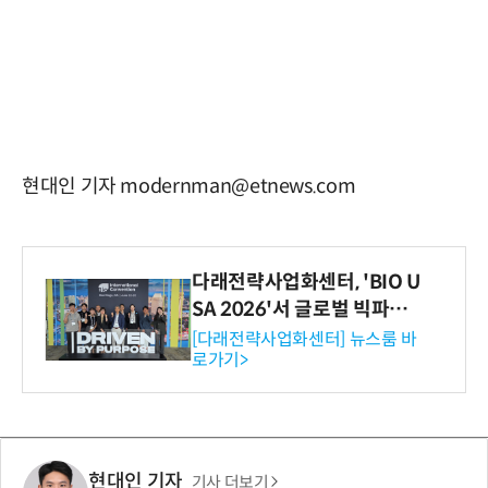
현대인 기자 modernman@etnews.com
다래전략사업화센터, 'BIO U
SA 2026'서 글로벌 빅파마
와의 비즈니스 미팅 지원…K
[다래전략사업화센터] 뉴스룸 바
로가기>
-바이오 해외 진출 교두보 확
보
현대인 기자
기사 더보기