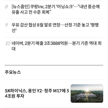
8
[뉴스줌인] 쿠팡Inc, 2분기 '어닝쇼크'…“내년 중순께
유출 사고 전 수준 회복”
9
우유 감산 협상 8월 말로 연장…산정 기준 놓고 '평행
선'
10
네이버, 2분기 매출 3조3888억원…분기 기준 역대 최
대
주요뉴스
SK하이닉스, 용인 Y2·청주 M17에 5
4조원 투자