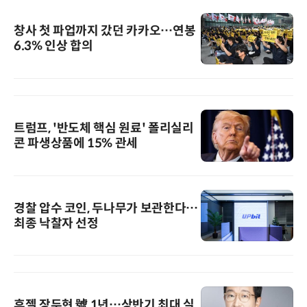
창사 첫 파업까지 갔던 카카오…연봉
6.3% 인상 합의
트럼프, '반도체 핵심 원료' 폴리실리
콘 파생상품에 15% 관세
경찰 압수 코인, 두나무가 보관한다…
최종 낙찰자 선정
휴젤 장두현 號 1년…상반기 최대 실