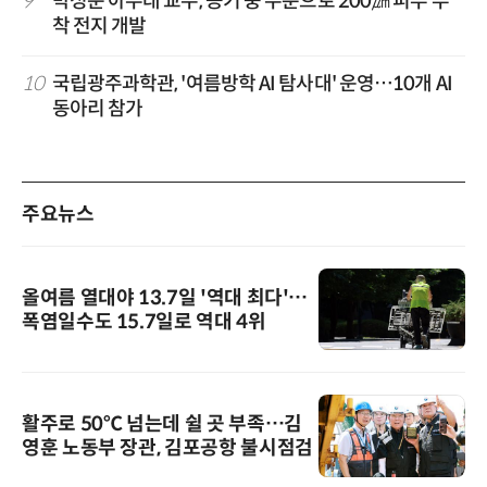
9
박성준 아주대 교수, 공기 중 수분으로 200㎛ 피부 부
착 전지 개발
10
국립광주과학관, '여름방학 AI 탐사대' 운영…10개 AI
동아리 참가
주요뉴스
올여름 열대야 13.7일 '역대 최다'…
폭염일수도 15.7일로 역대 4위
활주로 50℃ 넘는데 쉴 곳 부족…김
영훈 노동부 장관, 김포공항 불시점검