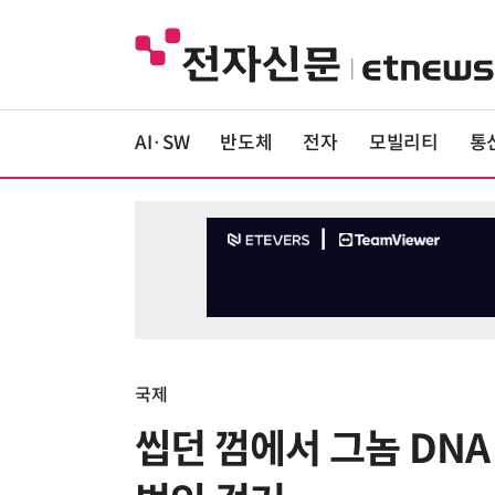
AI·SW
반도체
전자
모빌리티
통
국제
씹던 껌에서 그놈 DN