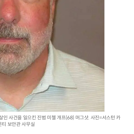
AI × Design : UX 디자이너의 5가지 생존 전략과 실전 대응
현업에서 바로 쓰는 "하네스 엔지니어링" 실습 교육
인 사건을 일으킨 진범 미첼 개프(68) 머그샷. 사진=서스턴 카
운티 보안관 사무실