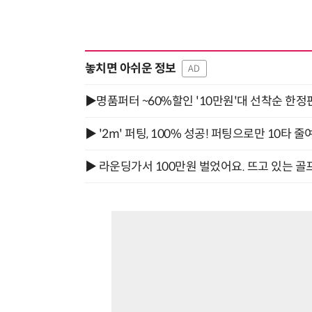
놓치면 아쉬운 정보
AD
▶명품퍼터 ~60%할인 '10만원'대 선착순 한정
▶ '2m' 퍼팅, 100% 성공! 퍼팅으로만 10타 줄
▶ 라운딩가서 100만원 벌었어요. 뜨고 있는 골