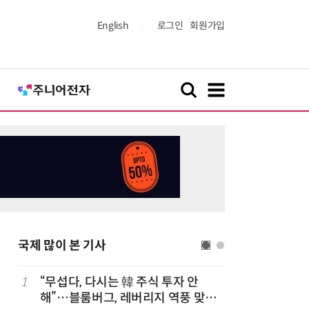
English
로그인
회원가입
국제 많이 본 기사
1
“무섭다, 다시는 韓 주식 투자 안
6
폭염에 다
해”…블룸버그, 레버리지 역풍 맞은
치 침몰선