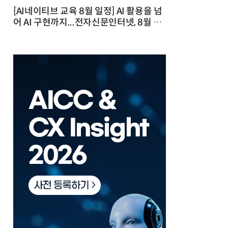
[AI네이티브 교육 8월 일정] AI 활용을 넘
어 AI 구현까지...전자신문인터넷, 8월 실
전 교육·워크숍 개최 발행일 : 2026-07-
23 10:46