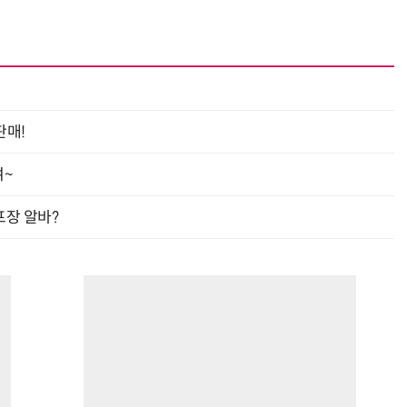
판매!
여~
프장 알바?