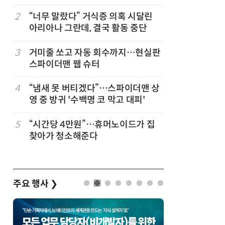
코스피 조명
바꾼다
2
“너무 말랐다” 거식증 의혹 시달린
7
“韓, 향
아리아나 그란데, 결국 활동 중단
엔비디아,
3
거미줄 쏘고 자동 회수까지…현실판
8
日서 벤틀
스파이더맨 웹 슈터
인 인플루
후 도망가
4
“냄새 못 버티겠다”…스파이더맨 상
9
19세 공
영 중 방귀 '수백명 코 막고 대피'
강화 속 
5
“시간당 4만원”…휴머노이드가 집
10
“설마, 
찾아가 청소해준다
까”…월
주요 행사
❯