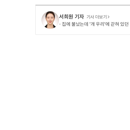
서희원 기자
기사 더보기
집에 불났는데 '개 우리'에 갇혀 있