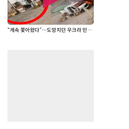
“계속 쫓아왔다”…도망치던 우크라 민간인 공격한 러 자폭 드론