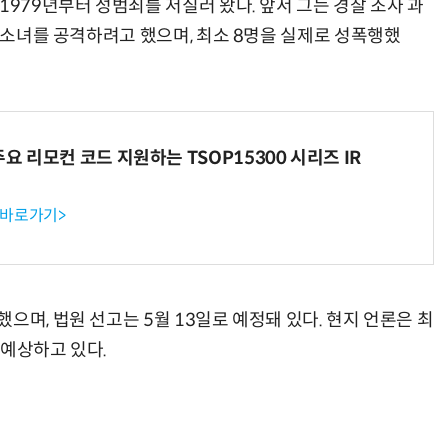
1979년부터 성범죄를 저질러 왔다. 앞서 그는 경찰 조사 과
과 소녀를 공격하려고 했으며, 최소 8명을 실제로 성폭행했
거미줄 쏘고 자동 회수까지…현실판 스파이더맨 웹 슈터
70년 만에 돌아온 시베리아호랑이…카자흐스탄 야생에 풀렸다
주요 리모컨 코드 지원하는 TSOP15300 시리즈 IR
 바로가기>
으며, 법원 선고는 5월 13일로 예정돼 있다. 현지 언론은 최
 예상하고 있다.