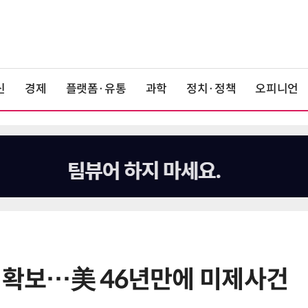
신
경제
플랫폼·유통
과학
정치·정책
오피니언
A 확보…美 46년만에 미제사건
6
폭염에 다뉴브 강바닥서 드러난 '나
치 침몰선'… 암반 폭파해 물길까지