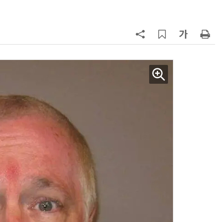
바꾼다
7
“韓, 향후 5년 메모리 최강국 유지…
엔비디아, HBM 독주 흔들”
8
日서 벤틀리 몰다 사고낸 유명 한국
인 인플루언서 체포… 7대 연쇄추돌
후 도망가
9
19세 공주도 입대…덴마크, 국방력
강화 속 군 복무 시작
10
“설마, 삼전닉스가 하루새 반토막날
까”…월가에 판돈 몰린다는데