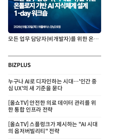
모든 업무 담당자(비개발자)를 위한 온톨로지 기반 AI 지식체계 설계 1-day 워크숍
BIZPLUS
누구나 AI로 디자인하는 시대…'인간 중
심 UX'의 새 기준을 묻다
[올쇼TV] 안전한 의료 데이터 관리를 위
한 통합 인프라 전략
[올쇼TV] 스플렁크가 제시하는 "AI 시대
의 옵저버빌리티" 전략