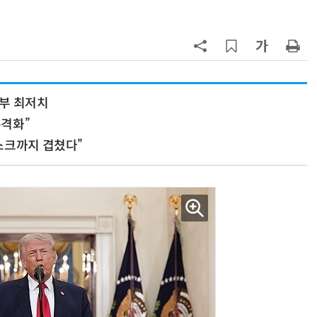
7
“韓, 향후 5년 메모리 최강국 유지…
엔비디아, HBM 독주 흔들”
8
日서 벤틀리 몰다 사고낸 유명 한국
인 인플루언서 체포… 7대 연쇄추돌
정부 최저치
후 도망가
본격화”
9
진정한 우정?…친구 구하려다 둘 다
의자 틈에 목이 낀 순간
스크까지 겹쳤다”
10
“미국에서 아기 낳아도 시민권 안준
다”… 트럼프, 원정출산 정조준