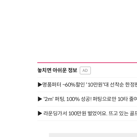
놓치면 아쉬운 정보
AD
▶명품퍼터 ~60%할인 '10만원'대 선착순 한정
▶ '2m' 퍼팅, 100% 성공! 퍼팅으로만 10타 줄
▶ 라운딩가서 100만원 벌었어요. 뜨고 있는 골