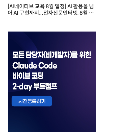
[AI네이티브 교육 8월 일정] AI 활용을 넘
어 AI 구현까지...전자신문인터넷, 8월 실
전 교육·워크숍 개최 발행일 : 2026-07-
23 10:46