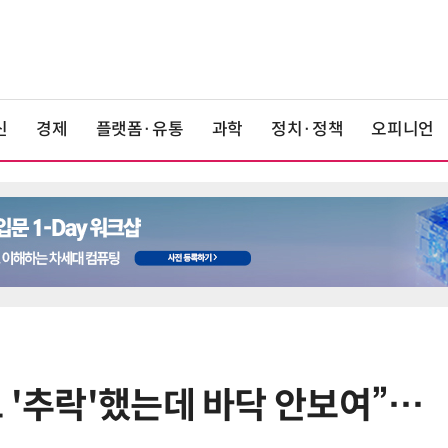
신
경제
플랫폼·유통
과학
정치·정책
오피니언
 '추락'했는데 바닥 안보여”…
6
19세 공주도 입대…덴마크, 국방력
강화 속 군 복무 시작