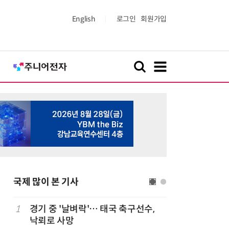
English
로그인
회원가입
국제 많이 본 기사
1
경기 중 '날벼락'… 태국 축구선수,
6
19세 공
낙뢰로 사망
강화 속 