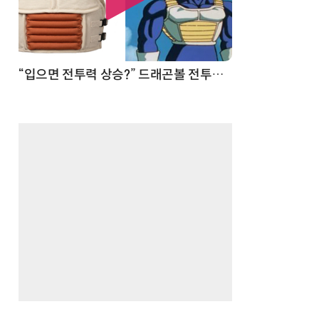
 순간
“입으면 전투력 상승?” 드래곤볼 전투복 닮은 중량조끼