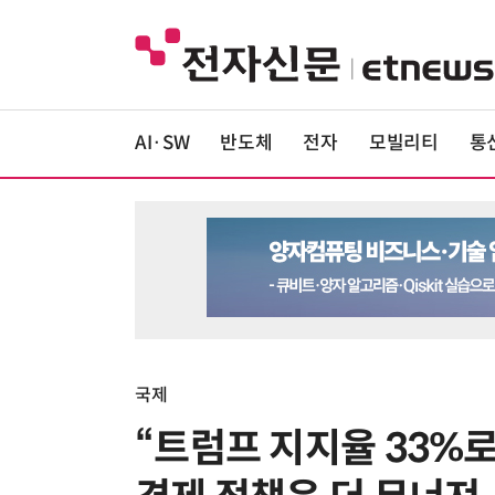
AI·SW
반도체
전자
모빌리티
통
국제
“트럼프 지지율 33%로