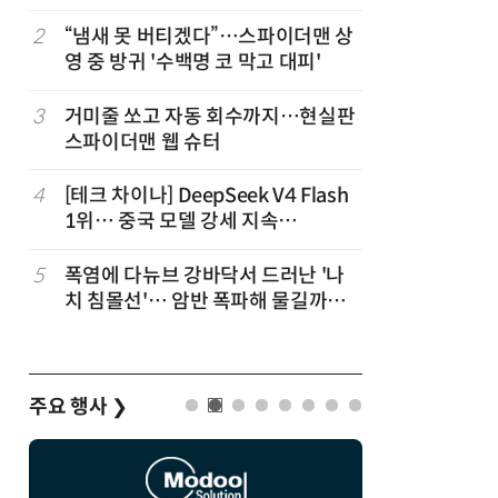
2
“냄새 못 버티겠다”…스파이더맨 상
7
“韓, 향
영 중 방귀 '수백명 코 막고 대피'
엔비디아,
3
거미줄 쏘고 자동 회수까지…현실판
8
日서 벤틀
스파이더맨 웹 슈터
인 인플루
후 도망가
4
[테크 차이나] DeepSeek V4 Flash
9
진정한 우
1위… 중국 모델 강세 지속
의자 틈에
(OpenRouter 주간 AI 모델 사용량
순위)
5
폭염에 다뉴브 강바닥서 드러난 '나
10
“미국에서
치 침몰선'… 암반 폭파해 물길까지
다”… 트
바꾼다
주요 행사
❯