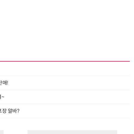
“계속 쫓아왔다”…도망치던 우크라 민간인 공격한 러 자폭 드론
진정한 우정?…친구 구하려다 둘 다 의자 틈에 목이 낀
판매!
여~
프장 알바?