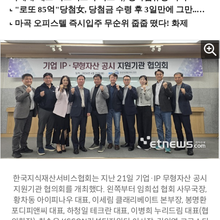
한국지식재산서비스협회는 지난 21일 기업·IP 무형자산 공시
지원기관 협의회를 개최했다. 왼쪽부터 임희섭 협회 사무국장,
황차동 아이피나우 대표, 이세림 클래리베이트 본부장, 봉명환
포디피앤씨 대표, 하청일 테크란 대표, 이병희 누리드림 대표(협