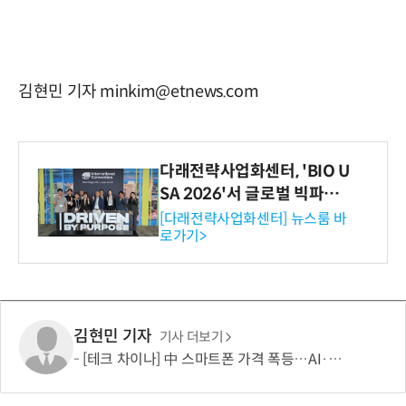
김현민 기자 minkim@etnews.com
다래전략사업화센터, 'BIO U
SA 2026'서 글로벌 빅파마
와의 비즈니스 미팅 지원…K
[다래전략사업화센터] 뉴스룸 바
로가기>
-바이오 해외 진출 교두보 확
보
김현민 기자
기사 더보기
[테크 차이나] 中 스마트폰 가격 폭등…AI·5G로 모바일 산업 패러다임 전환 모색