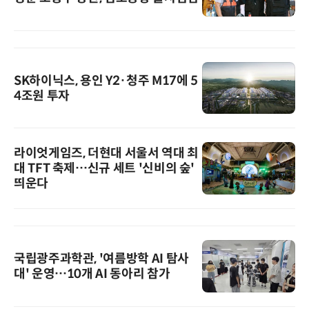
SK하이닉스, 용인 Y2·청주 M17에 5
4조원 투자
라이엇게임즈, 더현대 서울서 역대 최
대 TFT 축제…신규 세트 '신비의 숲'
띄운다
국립광주과학관, '여름방학 AI 탐사
대' 운영…10개 AI 동아리 참가