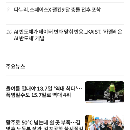
9
다누리, 스페이스X 팰컨9 달 충돌 전후 포착
10
AI 반도체가 데이터 변화 맞춰 반응...KAIST, '카멜레온
AI 반도체' 개발
주요뉴스
올여름 열대야 13.7일 '역대 최다'…
폭염일수도 15.7일로 역대 4위
활주로 50℃ 넘는데 쉴 곳 부족…김
영훈 노동부 장관, 김포공항 불시점검