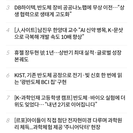
3
DB하이텍, 반도체 장비 공공나노팹에 무상 이전…“상
생 협력으로 생태계 고도화”
4
[人사이트] 남진우 한양대 교수 “AI 신약 병목, K-문샷
으로 극복해 개발 속도 10배 향상”
5
휴젤 장두현 號 1년…상반기 최대 실적·글로벌 성장
본궤도
6
KIST, 기존 반도체 공정으로 전기·빛 신호 한 번에 읽
는 '광반도체 BCI 칩' 구현
7
[K-과학인재 고등학생 캠프] 반도체·바이오 실험에 더
위도 잊었다… “내년 2기로 이어집니다”
8
[르포]아이들이 직접 첨단 전자현미경 다루며 과학원
리 체득...과학체험 제공 '주니어닥터' 현장