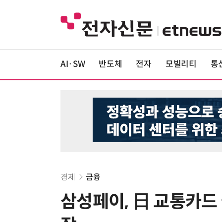
AI·SW
반도체
전자
모빌리티
통
경제
금융
삼성페이, 日 교통카드