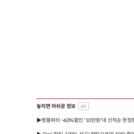
놓치면 아쉬운 정보
AD
▶명품퍼터 ~60%할인 '10만원'대 선착순 한정