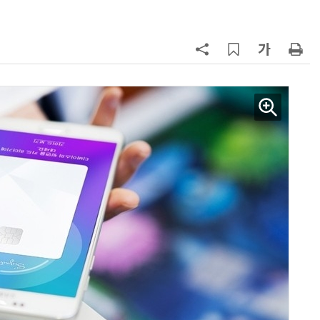
7
경찰 압수 코인, 두나무가 보관한
다…최종 낙찰자 선정
8
“상장폐지 막아라”…중소 가전 기업
주가 부양 '총력전'
9
코스피 급등에 매수 사이드카 발동
10
한은 금 매입 나섰지만…개인투자자
는 금 투자 '외면'