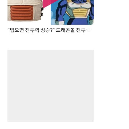
 순간
“입으면 전투력 상승?” 드래곤볼 전투복 닮은 중량조끼