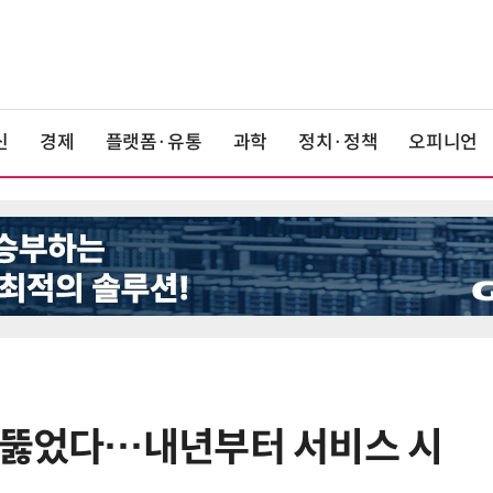
신
경제
플랫폼·유통
과학
정치·정책
오피니언
 뚫었다…내년부터 서비스 시
6
'게이밍위크' 삼성전자-LG전자 유
서 TV·모니터 '大戰'