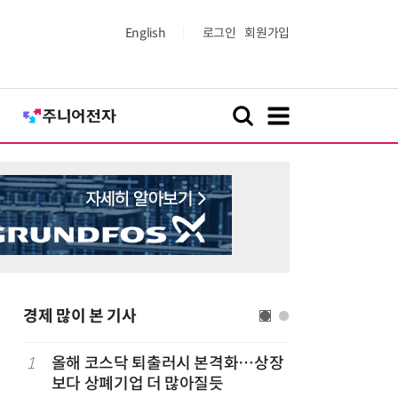
English
로그인
회원가입
경제 많이 본 기사
럽
1
올해 코스닥 퇴출러시 본격화…상장
6
'게이밍위
보다 상폐기업 더 많아질듯
서 TV·모