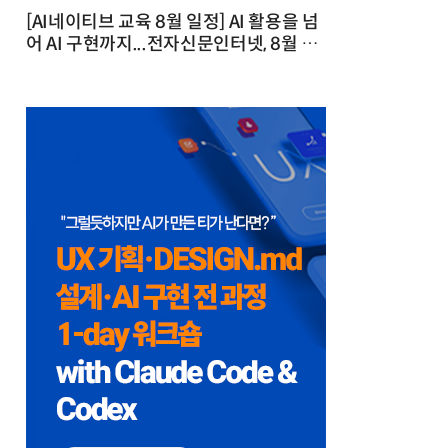
[AI네이티브 교육 8월 일정] AI 활용을 넘
어 AI 구현까지...전자신문인터넷, 8월 실
전 교육·워크숍 개최 발행일 : 2026-07-
23 10:46