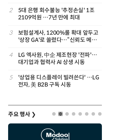
2
5대 은행 회수불능 '추정손실' 1조
7
경찰 압수
2109억원 …7년 만에 최대
다…최종
,
3
보험설계사, 1200%룰 확대 앞두고
8
“상장폐지
'상장 GA'로 쏠렸다…“신뢰도 메리
주가 부양
트”
4
LG 엑사원, 中企 제조현장 '전파'…
9
코스피 급
대기업과 협력사 AI 상생 시동
5
'상업용 디스플레이 빌려쓴다' …LG
10
한은 금
전자, 美 B2B 구독 시동
는 금 투자
주요 행사
❯