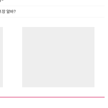
여~
프장 알바?