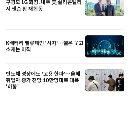
구광모 LG 회장, 내주 美 실리콘밸리
서 젠슨 황 재회동
K배터리 밸류체인 '시차'…셀은 웃고
소재는 아직
반도체 성장에도 '고용 한파'…올해
취업자 증가 전망 10만명대로 대폭
'하향'