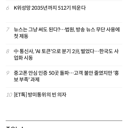
6
K위성망 2035년까지 512기 띄운다
7
뉴스는 그냥 써도 된다?…법원, 방송 뉴스 무단 사용에
첫 제동
8
中 통신사, 'AI 토큰'으로 분기 2兆 벌었다…한국도 사
업화 시동
9
중고폰 안심 인증 50곳 돌파…고객 불안 줄였지만 '홍
보 부족' 과제
10
[ET톡] 방미통위의 빈 의자