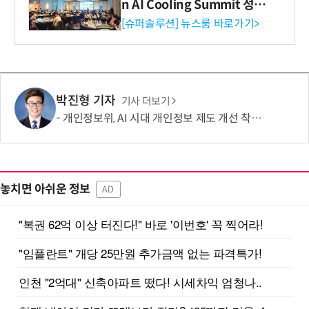
n AI Cooling Summit 성황
리 성료
[슈퍼솔루션] 뉴스룸 바로가기>
박진형 기자
기사 더보기
개인정보위, AI 시대 개인정보 제도 개선 착수…국민제안 접수
놓치면 아쉬운 정보
AD