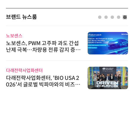
브랜드 뉴스룸
노보센스
노보센스, PWM 고주파 과도 간섭
난제 극복…차량용 전류 감지 증폭
기
다래전략사업화센터
다래전략사업화센터, 'BIO USA 2
026'서 글로벌 빅파마와의 비즈니
스 미팅 지원…K-바이오 해외 진출
교두보 확보