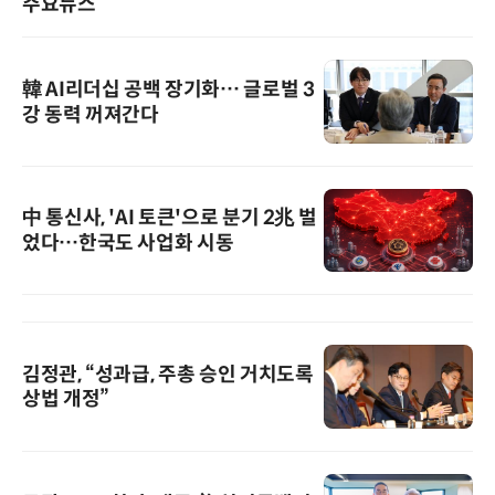
주요뉴스
韓 AI리더십 공백 장기화… 글로벌 3
강 동력 꺼져간다
中 통신사, 'AI 토큰'으로 분기 2兆 벌
었다…한국도 사업화 시동
김정관, “성과급, 주총 승인 거치도록
상법 개정”