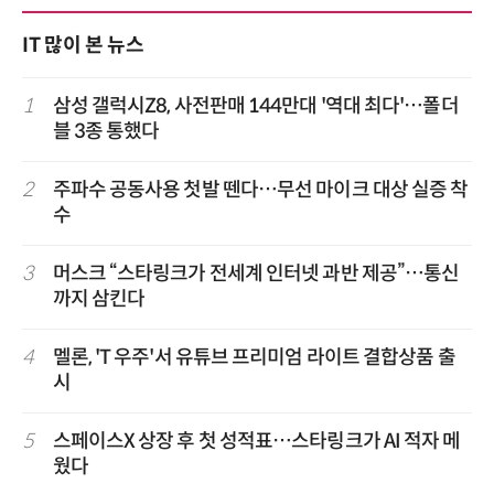
IT 많이 본 뉴스
1
삼성 갤럭시Z8, 사전판매 144만대 '역대 최다'…폴더
블 3종 통했다
2
주파수 공동사용 첫발 뗀다…무선 마이크 대상 실증 착
수
3
머스크 “스타링크가 전세계 인터넷 과반 제공”…통신
까지 삼킨다
4
멜론, 'T 우주'서 유튜브 프리미엄 라이트 결합상품 출
시
5
스페이스X 상장 후 첫 성적표…스타링크가 AI 적자 메
웠다