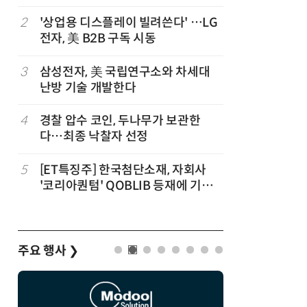
트”
파
2
'상업용 디스플레이 빌려쓴다' …LG
7
세제개편
전자, 美 B2B 구독 시동
영…“생태
3
삼성전자, 美 국립연구소와 차세대
8
대출 못 
난방 기술 개발한다
서민 신
4
경찰 압수 코인, 두나무가 보관한
9
KB차차차
다…최종 낙찰자 선정
매량 1위
세
5
[ET특징주] 한국첨단소재, 자회사
10
[人사이트
'코리아퀀텀' QOBLIB 등재에 기대
청 수탁은
감… 주가 上
준 만들겠
주요 행사
❯