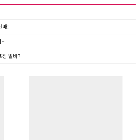
판매!
여~
프장 알바?