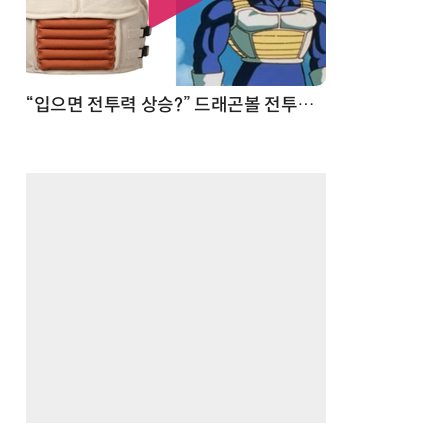
 순간
“입으면 전투력 상승?” 드래곤볼 전투복 닮은 중량조끼