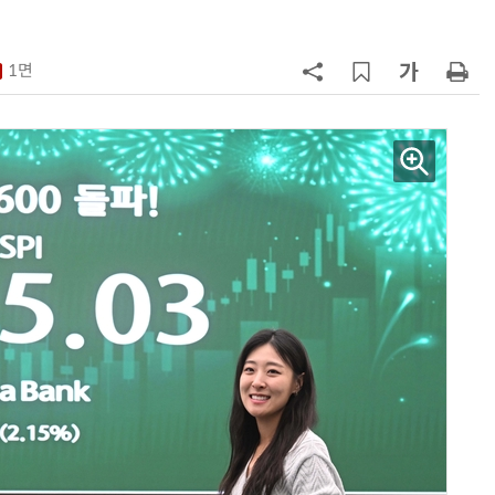
파
7
세제개편안에 벤처·중소기업계 환
영…“생태계 성장 기반 확충”
1면
8
대출 못 받아 신용 못 쌓는 악순환…
서민 신용평가 사각지대 메운다
9
KB차차차 “포르쉐 브랜드 중고차 판
매량 1위는 '포르쉐 카이엔'”
10
[人사이트] 조성일 KDAC 대표 “국
청 수탁은 시작…공공 가상자산 표
준 만들겠다”