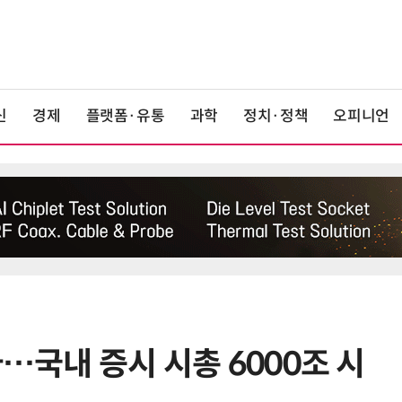
신
경제
플랫폼·유통
과학
정치·정책
오피니언
파…국내 증시 시총 6000조 시
6
6월 경상수지 497억달러 '역대 최
대'…월 상품수출 첫 1000억달러 