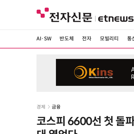
AI·SW
반도체
전자
모빌리티
통
경제
금융
코스피 6600선 첫 돌