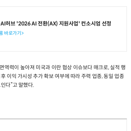
I허브 '2026 AI 전환(AX) 지원사업' 컨소시엄 선정
“계속 쫓아왔다”…도망치던 우크라 민간인 공격한 러 자폭 드론
진정한 우정?…친구 구하려다 둘 다 의자 틈에 목이 낀
룸 바로가기>
면역력이 높아져 미국과 이란 협상 이슈보다 매크로, 실적 행
후 이익 가시성 추가 확보 여부에 따라 주력 업종, 동일 업종
보인다”고 말했다.