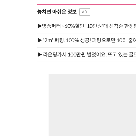
놓치면 아쉬운 정보
AD
▶명품퍼터 ~60%할인 '10만원'대 선착순 한정
▶ '2m' 퍼팅, 100% 성공! 퍼팅으로만 10타 줄
▶ 라운딩가서 100만원 벌었어요. 뜨고 있는 골