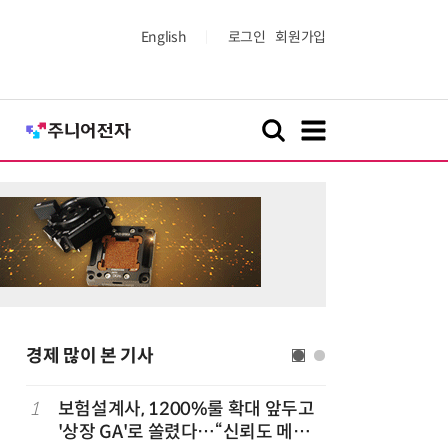
English
로그인
회원가입
경제 많이 본 기사
1
보험설계사, 1200%룰 확대 앞두고
6
6월 경상
돌
'상장 GA'로 쏠렸다…“신뢰도 메리
대'…월 