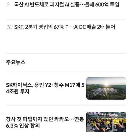
9
국산 AI 반도체로 피지컬 AI 실증…올해 600억 투입
10
SKT, 2분기 영업익 67%↑…AIDC 매출 2배 늘어
주요뉴스
SK하이닉스, 용인 Y2·청주 M17에 5
4조원 투자
창사 첫 파업까지 갔던 카카오…연봉
6.3% 인상 합의