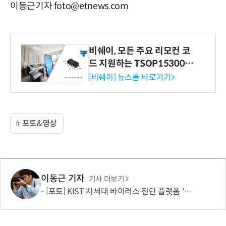
이동근기자 foto@etnews.com
비쉐이, 모든 주요 리모컨 코
드 지원하는 TSOP15300 시
리즈 IR 수신기 출시
[비쉐이] 뉴스룸 바로가기>
포토&영상
이동근 기자
기사 더보기
[포토] KIST 차세대 바이러스 진단 플랫폼 '퓨전 어세이' 개발