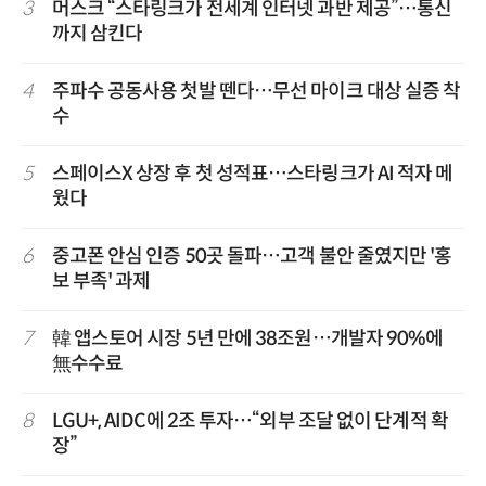
3
머스크 “스타링크가 전세계 인터넷 과반 제공”…통신
까지 삼킨다
4
주파수 공동사용 첫발 뗀다…무선 마이크 대상 실증 착
수
5
스페이스X 상장 후 첫 성적표…스타링크가 AI 적자 메
웠다
6
중고폰 안심 인증 50곳 돌파…고객 불안 줄였지만 '홍
보 부족' 과제
7
韓 앱스토어 시장 5년 만에 38조원…개발자 90%에
無수수료
8
LGU+, AIDC에 2조 투자…“외부 조달 없이 단계적 확
장”