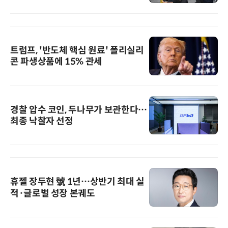
트럼프, '반도체 핵심 원료' 폴리실리
콘 파생상품에 15% 관세
경찰 압수 코인, 두나무가 보관한다…
최종 낙찰자 선정
휴젤 장두현 號 1년…상반기 최대 실
적·글로벌 성장 본궤도