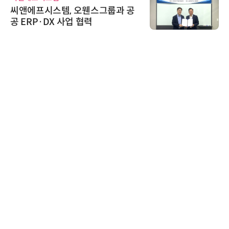
씨앤에프시스템, 오웬스그룹과 공
공 ERP·DX 사업 협력