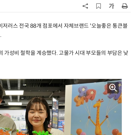
7
[뉴스줌인] 쿠팡Inc, 2분기 '어닝쇼
크'…“내년 중순께 유출 사고 전 수
회복”
이저러스 전국 88개 점포에서 자체브랜드 '오늘좋은 통큰블
8
“쿠팡, 7월 결제액 6조1100억 '역대
.
최대'…쿠팡이츠도 신기록”
'의 가성비 철학을 계승했다. 고물가 시대 부모들의 부담은 낮
9
네이버, 2분기 매출 3조3888억원
분기 기준 역대 최대
10
롯데百, 잠실서 첫 '서머마켓' 개최
포켓몬 별빛낙원 꾸린다