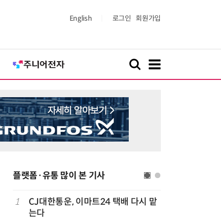
English
로그인
회원가입
플랫폼·유통 많이 본 기사
…
1
CJ대한통운, 이마트24 택배 다시 맡
6
배민, 라
는다
무자격 라