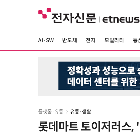
AI·SW
반도체
전자
모빌리티
통
플랫폼·유통
유통·생활
롯데마트 토이저러스, 