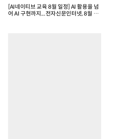
[AI네이티브 교육 8월 일정] AI 활용을 넘
어 AI 구현까지...전자신문인터넷, 8월 실
전 교육·워크숍 개최 발행일 : 2026-07-
23 10:46