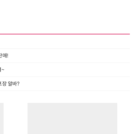
진정한 우정?…친구 구하려다 둘 다 의자 틈에 목이 낀 순간
“입으면 전투력 상승?” 드래곤볼 전투복 닮은 중량조끼
판매!
여~
프장 알바?