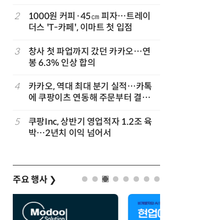
2
1000원 커피·45㎝ 피자…트레이
7
[뉴스줌인]
준
더스 'T-카페', 이마트 첫 입점
크'…“내
회복”
3
창사 첫 파업까지 갔던 카카오…연
8
“쿠팡, 7
봉 6.3% 인상 합의
최대'…
…
4
카카오, 역대 최대 분기 실적…카톡
9
네이버, 
에 쿠팡이츠 연동해 주문부터 결제까
분기 기준
지
…
5
쿠팡Inc, 상반기 영업적자 1.2조 육
10
롯데百, 
박…2년치 이익 넘어서
포켓몬 
주요 행사
❯