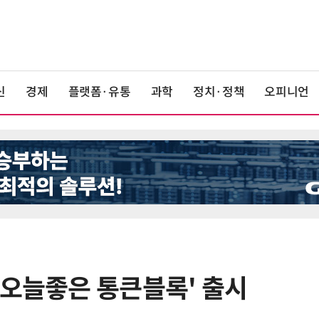
신
경제
플랫폼·유통
과학
정치·정책
오피니언
'오늘좋은 통큰블록' 출시
6
배민, 라이더 PASS 본인인증 도입
무자격 라이더 차단