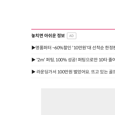
“계속 쫓아왔다”…도망치던 우크라 민간인 공격한 러 자폭 드론
놓치면 아쉬운 정보
AD
▶명품퍼터 ~60%할인 '10만원'대 선착순 한정
▶ '2m' 퍼팅, 100% 성공! 퍼팅으로만 10타 줄
▶ 라운딩가서 100만원 벌었어요. 뜨고 있는 골