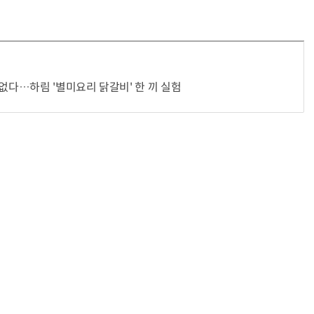
 없다…하림 '별미요리 닭갈비' 한 끼 실험