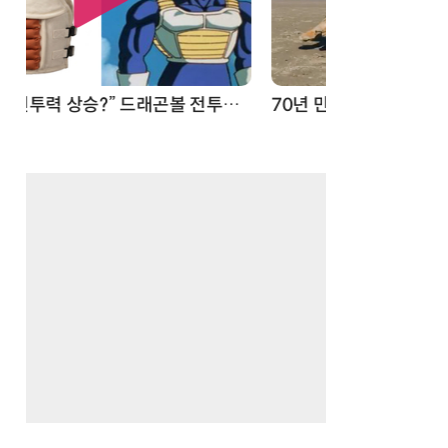
70년 만에 돌아온 시베리아호랑이…카자흐스탄 야생에 풀렸다