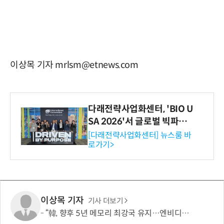
이상목 기자 mrlsm@etnews.com
다래전략사업화센터, 'BIO U
SA 2026'서 글로벌 빅파마
와의 비즈니스 미팅 지원…K
[다래전략사업화센터] 뉴스룸 바
로가기>
-바이오 해외 진출 교두보 확
보
이상목 기자
기사 더보기
“韓, 향후 5년 메모리 최강국 유지…엔비디아, HBM 독주 흔들”