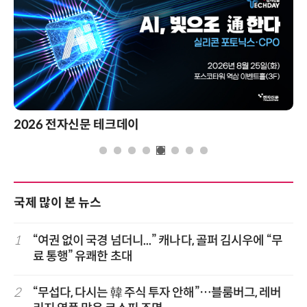
2026 전자신문 테크데이
국제 많이 본 뉴스
1
“여권 없이 국경 넘더니...” 캐나다, 골퍼 김시우에 “무
료 통행” 유쾌한 초대
2
“무섭다, 다시는 韓 주식 투자 안해”…블룸버그, 레버