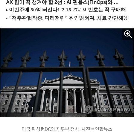
AX 팀이 꼭 챙겨야 할 2선 : AI 핀옵스(FinOps)와 토큰 거버넌스 (8/21 잠실역)
미국 워싱턴DC의 재무부 청사. 사진 = 연합뉴스