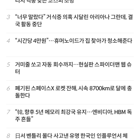
리지 역풍 맞은 코스피 조명
3
“너무 말랐다” 거식증 의혹 시달린 아리아나 그란데, 결
국 활동 중단
4
“시간당 4만원”…휴머노이드가 집 찾아가 청소해준다
5
거미줄 쏘고 자동 회수까지…현실판 스파이더맨 웹 슈
터
6
폐기된 스페이스X 로켓 잔해, 시속 8700km로 달에 충
돌한다
7
“韓, 향후 5년 메모리 최강국 유지…엔비디아, HBM 독
주 흔들”
8
日서 벤틀리 몰다 사고낸 유명 한국인 인플루언서 체