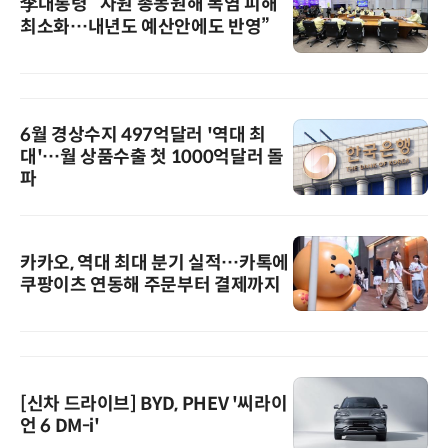
李대통령 “자원 총동원해 폭염 피해
최소화…내년도 예산안에도 반영”
6월 경상수지 497억달러 '역대 최
대'…월 상품수출 첫 1000억달러 돌
파
카카오, 역대 최대 분기 실적…카톡에
쿠팡이츠 연동해 주문부터 결제까지
[신차 드라이브] BYD, PHEV '씨라이
언 6 DM-i'