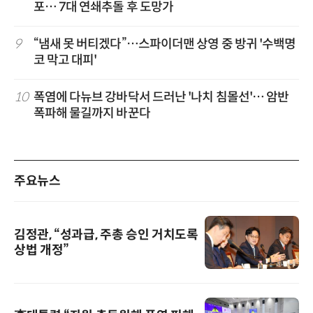
포… 7대 연쇄추돌 후 도망가
9
“냄새 못 버티겠다”…스파이더맨 상영 중 방귀 '수백명
코 막고 대피'
10
폭염에 다뉴브 강바닥서 드러난 '나치 침몰선'… 암반
폭파해 물길까지 바꾼다
주요뉴스
김정관, “성과급, 주총 승인 거치도록
상법 개정”