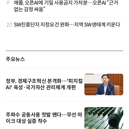
9
애플, 오픈AI에 기밀 사용금지 가처분…오픈AI “근거
없는 감정 싸움”
10
SW진흥단지 지정요건 완화…지역 SW생태계 키운다
주요뉴스
정부, 경제구조혁신 본격화…'피지컬
AI' 육성·국가자산 관리체계 개편
주파수 공동사용 첫발 뗀다…무선 마
이크 대상 실증 착수