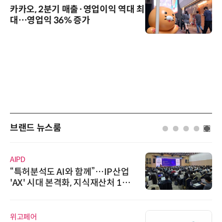
카카오, 2분기 매출·영업이익 역대 최
대…영업익 36% 증가
브랜드 뉴스룸
씨앤에프시스템
”…IP산업
씨앤에프시스템, 국민연
식재산처 1호
산관리서비스에 ALL# ER
생
로옴세미컨덕터코리아