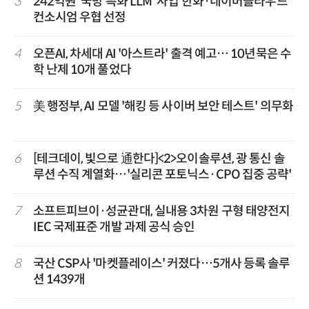
3
242억원 '국방 특화 LLM' 사업 한화·네이버클라우드
컨소시엄 우협 선정
4
오픈AI, 차세대 AI '아스트라' 출격 예고… 10년묵은 수
학 난제 10개 풀었다
5
美 행정부, AI 모델 '해킹 등 사이버 보안 테스트' 의무화
6
[테크데이, 빛으로 通한다]<2>오이솔루션, 광 통신 솔
루션 수직 계열화…'실리콘 포토닉스·CPO 집중 공략'
7
소프트피브이·성균관대, 실내용 3차원 구형 태양전지
IEC 국제표준 개발 과제 공식 승인
8
국산 CSP사 '마켓플레이스' 커졌다…5개사 등록 솔루
션 1439개