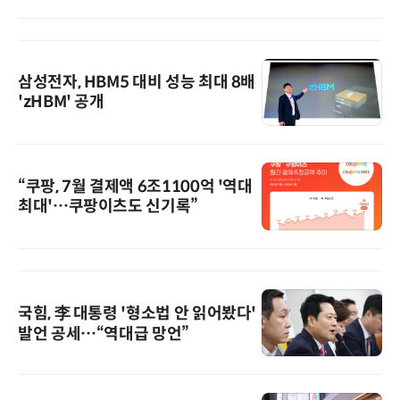
삼성전자, HBM5 대비 성능 최대 8배
'zHBM' 공개
“쿠팡, 7월 결제액 6조1100억 '역대
최대'…쿠팡이츠도 신기록”
국힘, 李 대통령 '형소법 안 읽어봤다'
발언 공세…“역대급 망언”