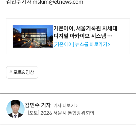
김민수기자 mskim@etnews.com
가온아이, 서울기록원 차세대
디지털 아카이브 시스템 구축
수행
[가온아이] 뉴스룸 바로가기>
포토&영상
김민수 기자
기사 더보기
[포토] 2026 서울시 통합방위회의