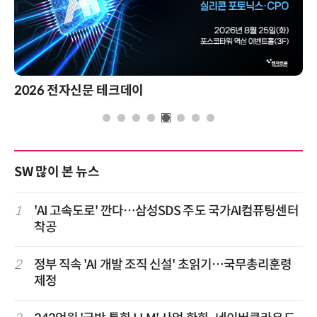
제8회 AI정부 혁신 콘퍼런스
SW 많이 본 뉴스
1
'AI 고속도로' 깐다…삼성SDS 주도 국가AI컴퓨팅센터
착공
2
정부 직속 'AI 개발 조직 신설' 초읽기…국무총리훈령
제정