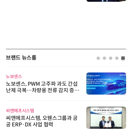
브랜드 뉴스룸
노보센스
노보센스, PWM 고주파 과도 간섭
난제 극복…차량용 전류 감지 증폭
기
씨앤에프시스템
씨앤에프시스템, 오웬스그룹과 공
공 ERP·DX 사업 협력