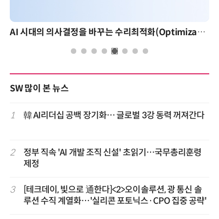
AI 시대의 의사결정을 바꾸는 수리최적화(Optimization): 실제 산업 적용 사례와 활용 전략
SW 많이 본 뉴스
1
韓 AI리더십 공백 장기화… 글로벌 3강 동력 꺼져간다
2
정부 직속 'AI 개발 조직 신설' 초읽기…국무총리훈령
제정
3
[테크데이, 빛으로 通한다]<2>오이솔루션, 광 통신 솔
루션 수직 계열화…'실리콘 포토닉스·CPO 집중 공략'