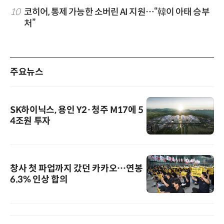
10
코히어, 통제 가능한 소버린 AI 지원…“韓이 아태 승부
처”
주요뉴스
SK하이닉스, 용인 Y2·청주 M17에 5
4조원 투자
창사 첫 파업까지 갔던 카카오…연봉
6.3% 인상 합의