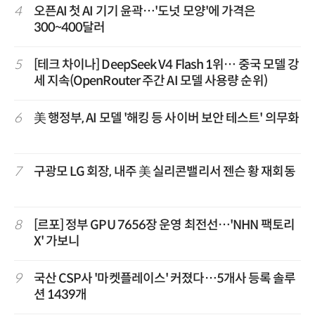
4
오픈AI 첫 AI 기기 윤곽…'도넛 모양'에 가격은
300~400달러
5
[테크 차이나] DeepSeek V4 Flash 1위… 중국 모델 강
세 지속(OpenRouter 주간 AI 모델 사용량 순위)
6
美 행정부, AI 모델 '해킹 등 사이버 보안 테스트' 의무화
7
구광모 LG 회장, 내주 美 실리콘밸리서 젠슨 황 재회동
8
[르포] 정부 GPU 7656장 운영 최전선…'NHN 팩토리
X' 가보니
9
국산 CSP사 '마켓플레이스' 커졌다…5개사 등록 솔루
션 1439개