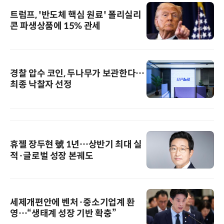
트럼프, '반도체 핵심 원료' 폴리실리
콘 파생상품에 15% 관세
경찰 압수 코인, 두나무가 보관한다…
최종 낙찰자 선정
휴젤 장두현 號 1년…상반기 최대 실
적·글로벌 성장 본궤도
세제개편안에 벤처·중소기업계 환
영…“생태계 성장 기반 확충”