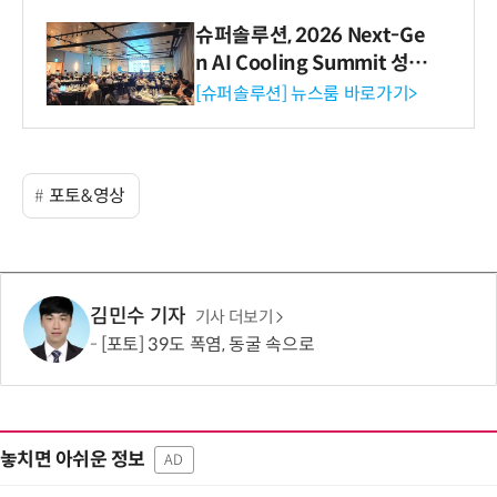
슈퍼솔루션, 2026 Next-Ge
n AI Cooling Summit 성황
리 성료
[슈퍼솔루션] 뉴스룸 바로가기>
포토&영상
김민수 기자
기사 더보기
[포토] 39도 폭염, 동굴 속으로
놓치면 아쉬운 정보
AD