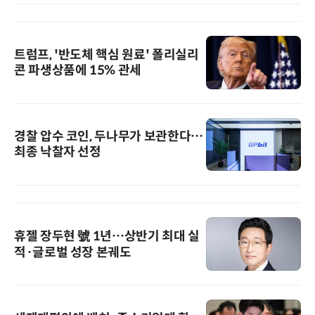
트럼프, '반도체 핵심 원료' 폴리실리
콘 파생상품에 15% 관세
경찰 압수 코인, 두나무가 보관한다…
최종 낙찰자 선정
휴젤 장두현 號 1년…상반기 최대 실
적·글로벌 성장 본궤도