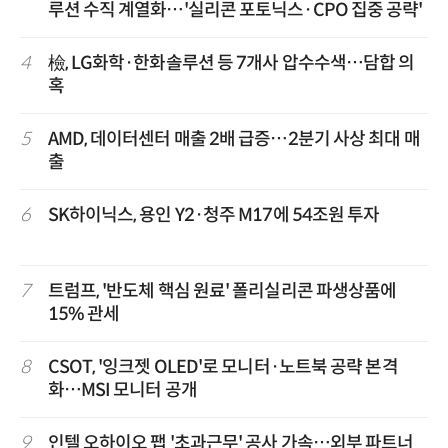
루션 수직 계열화…'실리콘 포토닉스·CPO 집중 공략'
4
檢, LG화학·한화솔루션 등 7개사 압수수색…담합 의
혹
5
AMD, 데이터센터 매출 2배 급증…2분기 사상 최대 매
출
6
SK하이닉스, 용인 Y2·청주 M17에 54조원 투자
7
트럼프, '반도체 핵심 원료' 폴리실리콘 파생상품에
15% 관세
8
CSOT, '잉크젯 OLED'로 모니터·노트북 공략 본격
화…MSI 모니터 공개
9
인텔 오하이오 팹 '초과근무' 공사 가속…외부 파트너