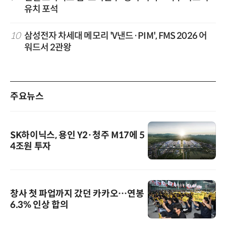
유치 포석
10
삼성전자 차세대 메모리 'V낸드·PIM', FMS 2026 어
워드서 2관왕
주요뉴스
SK하이닉스, 용인 Y2·청주 M17에 5
4조원 투자
창사 첫 파업까지 갔던 카카오…연봉
6.3% 인상 합의