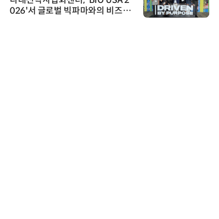
026'서 글로벌 빅파마와의 비즈니
스 미팅 지원…K-바이오 해외 진출
교두보 확보