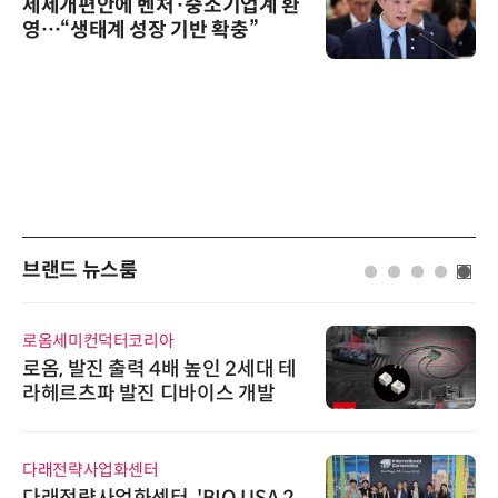
세제개편안에 벤처·중소기업계 환
영…“생태계 성장 기반 확충”
브랜드 뉴스룸
로옴세미컨덕터코리아
로옴, 발진 출력 4배 높인 2세대 테
라헤르츠파 발진 디바이스 개발
다래전략사업화센터
다래전략사업화센터, 'BIO USA 2