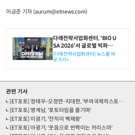
이금준 기자 (aurum@etnews.com)
다래전략사업화센터, 'BIO U
SA 2026'서 글로벌 빅파마
와의 비즈니스 미팅 지원…K
[다래전략사업화센터] 뉴스룸 바
로가기>
-바이오 해외 진출 교두보 확
보
관련 기사
[ET포토] 정태우-오정연-지대한, '부여국제히스토리영화제 홍보대사 입장'
[ET포토] 명계남, '포토타임을 즐기며'
[ET포토] 이광기, '전직이 백제왕'
[ET포토] 아광기, '웃음으로 반짝이는 카리스마'