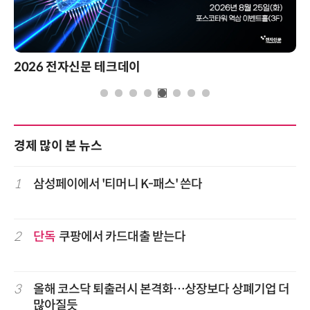
2026 전자신문 테크데이
경제 많이 본 뉴스
1
삼성페이에서 '티머니 K-패스' 쓴다
2
단독
쿠팡에서 카드대출 받는다
3
올해 코스닥 퇴출러시 본격화…상장보다 상폐기업 더
많아질듯