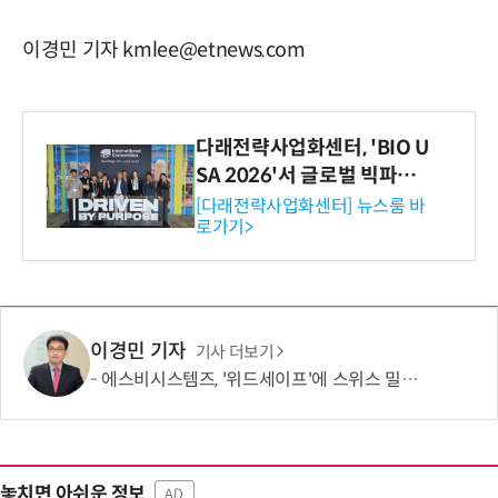
이경민 기자 kmlee@etnews.com
다래전략사업화센터, 'BIO U
SA 2026'서 글로벌 빅파마
와의 비즈니스 미팅 지원…K
[다래전략사업화센터] 뉴스룸 바
로가기>
-바이오 해외 진출 교두보 확
보
이경민 기자
기사 더보기
에스비시스템즈, '위드세이프'에 스위스 밀리터리 아이스조끼 연계… 혹서기 온열질환 예방 강화
놓치면 아쉬운 정보
AD