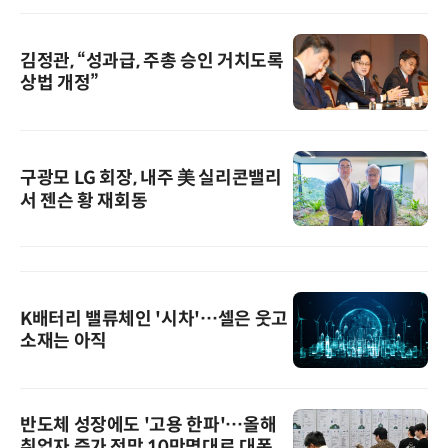
김정관, “성과급, 주총 승인 거치도록
상법 개정”
구광모 LG 회장, 내주 美 실리콘밸리
서 젠슨 황 재회동
K배터리 밸류체인 '시차'…셀은 웃고
소재는 아직
반도체 성장에도 '고용 한파'…올해
취업자 증가 전망 10만명대로 대폭