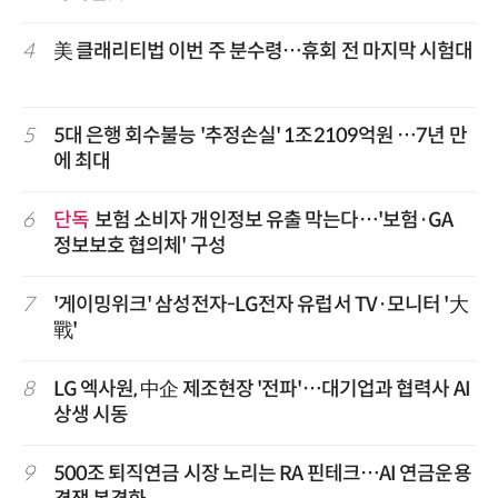
4
美 클래리티법 이번 주 분수령…휴회 전 마지막 시험대
5
5대 은행 회수불능 '추정손실' 1조2109억원 …7년 만
에 최대
6
단독
보험 소비자 개인정보 유출 막는다…'보험·GA
정보보호 협의체' 구성
7
'게이밍위크' 삼성전자-LG전자 유럽서 TV·모니터 '大
戰'
8
LG 엑사원, 中企 제조현장 '전파'…대기업과 협력사 AI
상생 시동
9
500조 퇴직연금 시장 노리는 RA 핀테크…AI 연금운용