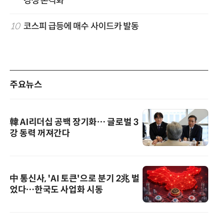
경쟁 본격화
10
코스피 급등에 매수 사이드카 발동
주요뉴스
韓 AI리더십 공백 장기화… 글로벌 3
강 동력 꺼져간다
中 통신사, 'AI 토큰'으로 분기 2兆 벌
었다…한국도 사업화 시동