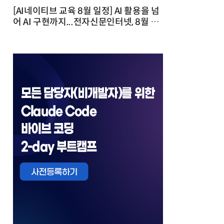
[AI네이티브 교육 8월 일정] AI 활용을 넘
어 AI 구현까지...전자신문인터넷, 8월 실
전 교육·워크숍 개최 발행일 : 2026-07-
23 10:46