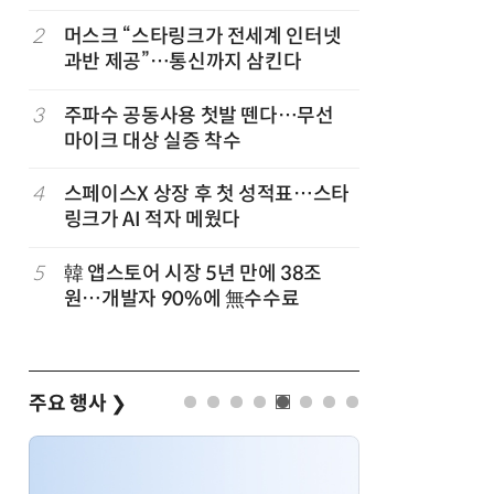
2
머스크 “스타링크가 전세계 인터넷
7
국산 AI
과반 제공”…통신까지 삼킨다
올해 60
고
3
주파수 공동사용 첫발 뗀다…무선
8
네이블, 
마이크 대상 실증 착수
도화 사업
4
스페이스X 상장 후 첫 성적표…스타
9
삼성 갤럭
링크가 AI 적자 메웠다
100여개
5
韓 앱스토어 시장 5년 만에 38조
10
SKT, 2
원…개발자 90%에 無수수료
매출 2배
주요 행사
❯