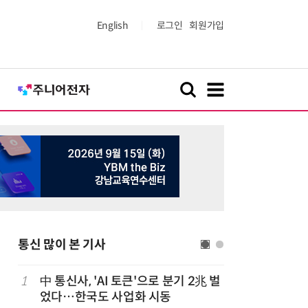
English
로그인
회원가입
통신 많이 본 기사
1
中 통신사, 'AI 토큰'으로 분기 2兆 벌
6
LGU+, 
었다…한국도 사업화 시동
달 없이 