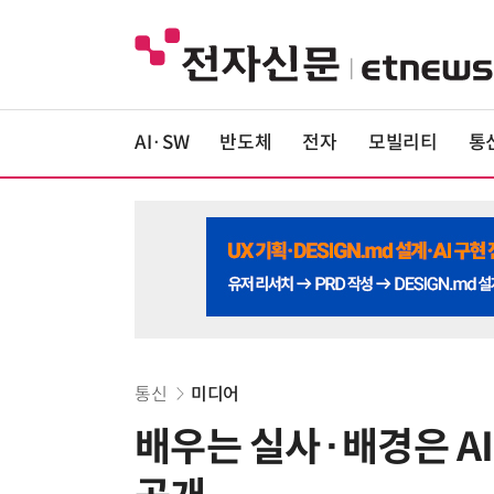
AI·SW
반도체
전자
모빌리티
통
통신
미디어
배우는 실사·배경은 AI…