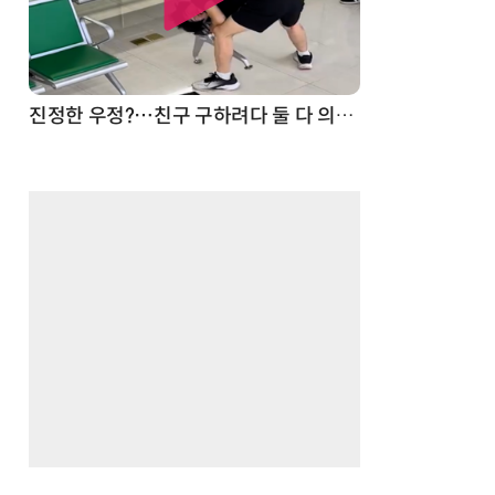
드론
진정한 우정?…친구 구하려다 둘 다 의자 틈에 목이 낀 순간