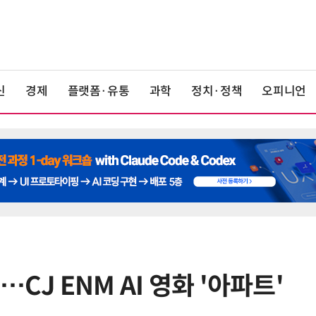
신
경제
플랫폼·유통
과학
정치·정책
오피니언
CJ ENM AI 영화 '아파트'
6
LGU+, AIDC에 2조 투자…“외부 조
달 없이 단계적 확장”