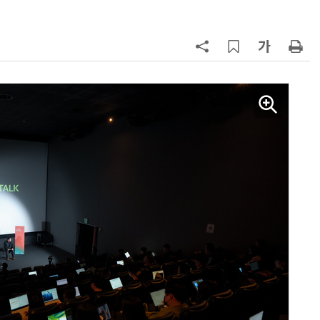
7
국산 AI 반도체로 피지컬 AI 실증…
올해 600억 투입
8
네이블, LG유플러스와 5G 특화망 
도화 사업 계약
9
삼성 갤럭시 Z8·워치9 국내 출시…
100여개국 순차 판매
10
SKT, 2분기 영업익 67%↑…AIDC
매출 2배 늘어