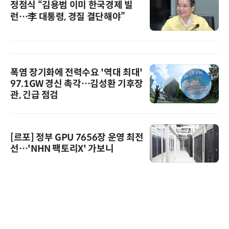
정점식 “김용범 이미 한국경제 빌
런…李 대통령, 경질 결단해야”
폭염 장기화에 전력수요 '역대 최대'
97.1GW 경신 촉각…김성환 기후장
관, 긴급 점검
[르포] 정부 GPU 7656장 운영 최전
선…'NHN 팩토리X' 가보니