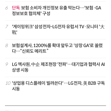
6
단독
보험 소비자 개인정보 유출 막는다…'보험·GA
정보보호 협의체' 구성
7
'게이밍위크' 삼성전자-LG전자 유럽서 TV·모니터 '大
戰'
8
보험설계사, 1200%룰 확대 앞두고 '상장 GA'로 쏠렸
다…“신뢰도 메리트”
9
LG 엑사원, 中企 제조현장 '전파'…대기업과 협력사 AI
상생 시동
10
'상업용 디스플레이 빌려쓴다' …LG전자, 美 B2B 구독
시동