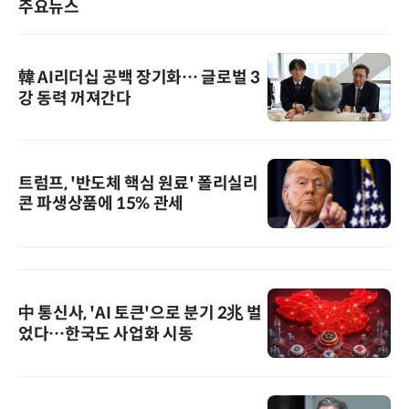
주요뉴스
韓 AI리더십 공백 장기화… 글로벌 3
강 동력 꺼져간다
트럼프, '반도체 핵심 원료' 폴리실리
콘 파생상품에 15% 관세
中 통신사, 'AI 토큰'으로 분기 2兆 벌
었다…한국도 사업화 시동