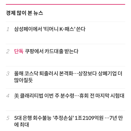
경제 많이 본 뉴스
1
삼성페이에서 '티머니 K-패스' 쓴다
2
단독
쿠팡에서 카드대출 받는다
3
올해 코스닥 퇴출러시 본격화…상장보다 상폐기업 더
많아질듯
4
美 클래리티법 이번 주 분수령…휴회 전 마지막 시험대
5
5대 은행 회수불능 '추정손실' 1조2109억원 …7년 만
에 최대