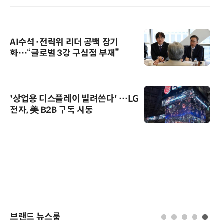
AI수석·전략위 리더 공백 장기
화…“글로벌 3강 구심점 부재”
'상업용 디스플레이 빌려쓴다' …LG
전자, 美 B2B 구독 시동
브랜드 뉴스룸