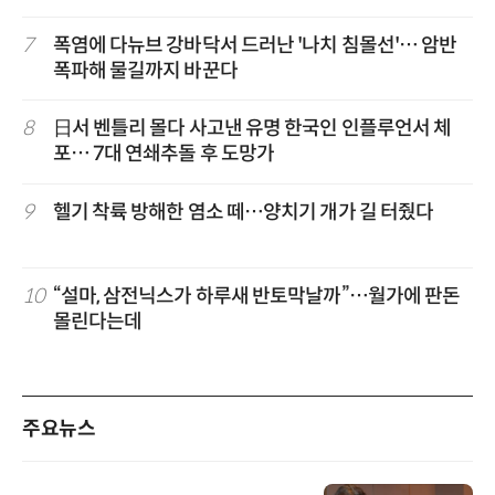
7
폭염에 다뉴브 강바닥서 드러난 '나치 침몰선'… 암반
폭파해 물길까지 바꾼다
8
日서 벤틀리 몰다 사고낸 유명 한국인 인플루언서 체
포… 7대 연쇄추돌 후 도망가
9
헬기 착륙 방해한 염소 떼…양치기 개가 길 터줬다
10
“설마, 삼전닉스가 하루새 반토막날까”…월가에 판돈
몰린다는데
주요뉴스