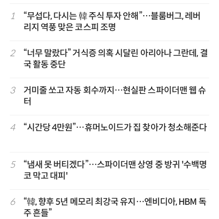
1
“무섭다, 다시는 韓 주식 투자 안해”…블룸버그, 레버
리지 역풍 맞은 코스피 조명
2
“너무 말랐다” 거식증 의혹 시달린 아리아나 그란데, 결
국 활동 중단
3
거미줄 쏘고 자동 회수까지…현실판 스파이더맨 웹 슈
터
4
“시간당 4만원”…휴머노이드가 집 찾아가 청소해준다
5
“냄새 못 버티겠다”…스파이더맨 상영 중 방귀 '수백명
코 막고 대피'
6
“韓, 향후 5년 메모리 최강국 유지…엔비디아, HBM 독
주 흔들”