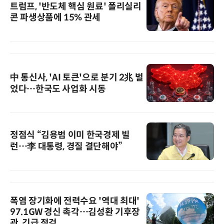
트럼프, '반도체 핵심 원료' 폴리실리
콘 파생상품에 15% 관세
中 통신사, 'AI 토큰'으로 분기 2兆 벌
었다…한국도 사업화 시동
정점식 “김용범 이미 한국경제 빌
런…李 대통령, 경질 결단해야”
폭염 장기화에 전력수요 '역대 최대'
97.1GW 경신 촉각…김성환 기후장
관, 긴급 점검