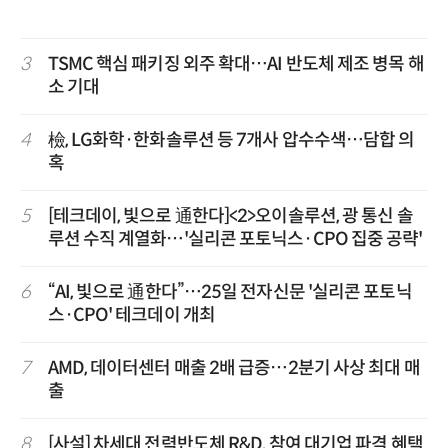
3
TSMC 핵심 패키징 외주 확대…AI 반도체 제조 병목 해
소 기대
4
檢, LG화학·한화솔루션 등 7개사 압수수색…담합 의
혹
5
[테크데이, 빛으로 通한다]<2>오이솔루션, 광 통신 솔
루션 수직 계열화…'실리콘 포토닉스·CPO 집중 공략'
6
“AI, 빛으로 通한다”…25일 전자신문 '실리콘 포토닉
스·CPO' 테크데이 개최
7
AMD, 데이터센터 매출 2배 급증…2분기 사상 최대 매
출
8
[사설] 차세대 전력반도체 R&D, 참여 대기업 파격 혜택