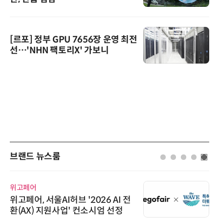
[르포] 정부 GPU 7656장 운영 최전
선…'NHN 팩토리X' 가보니
브랜드 뉴스룸
위고페어
위고페어, 서울AI허브 '2026 AI 전
환(AX) 지원사업' 컨소시엄 선정