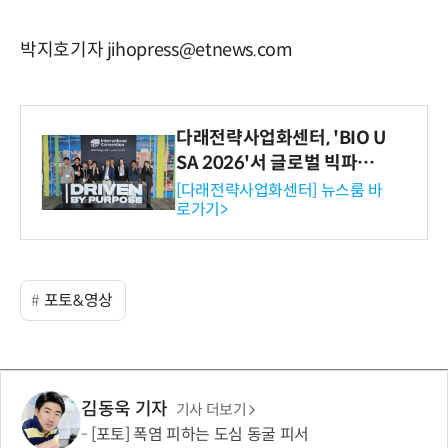
박지호기자 jihopress@etnews.com
다래전략사업화센터, 'BIO U
SA 2026'서 글로벌 빅파마
와의 비즈니스 미팅 지원…K
[다래전략사업화센터] 뉴스룸 바
로가기>
-바이오 해외 진출 교두보 확
보
포토&영상
김동욱 기자
기사 더보기
[포토] 폭염 피하는 도심 동굴 피서