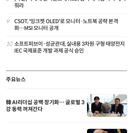
줘라
9
CSOT, '잉크젯 OLED'로 모니터·노트북 공략 본격
화…MSI 모니터 공개
10
소프트피브이·성균관대, 실내용 3차원 구형 태양전지
IEC 국제표준 개발 과제 공식 승인
주요뉴스
韓 AI리더십 공백 장기화… 글로벌 3
강 동력 꺼져간다