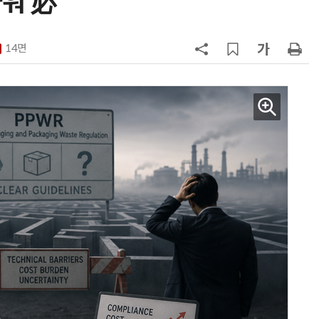
워 必”
7
“찰떡같이 알아듣네”…카카오, '카
나-o' 음성 생성 기술 고도화
14면
8
쿠팡Inc, 상반기 영업적자 1.2조 육
박…2년치 이익 넘어서
9
세븐일레븐, 해외 지역 명물 라면 판
매 300만개 돌파
10
“쿠팡 7월 추정 결제액 10.9% 감소