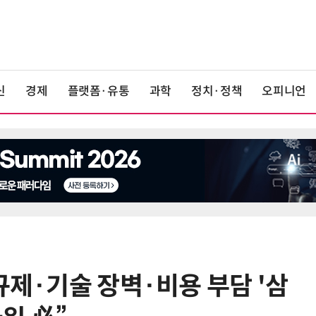
신
경제
플랫폼·유통
과학
정치·정책
오피니언
규제·기술 장벽·비용 부담 '삼
6
1000원 커피·45㎝ 피자…트레이
더스 'T-카페', 이마트 첫 입점