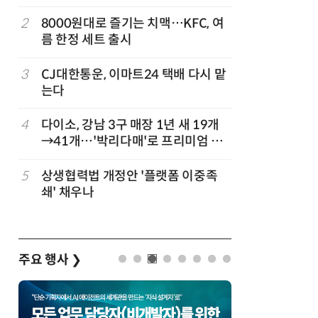
빚나
나
2
8000원대로 즐기는 치맥…KFC, 여
7
“찰떡같이
름 한정 세트 출시
나-o' 
3
CJ대한통운, 이마트24 택배 다시 맡
8
쿠팡Inc,
는다
박…2년
4
다이소, 강남 3구 매장 1년 새 19개
9
세븐일레븐
→41개…'박리다매'로 프리미엄 상
매 300
권 정조준
”
5
상생협력법 개정안 '플랫폼 이중족
10
“쿠팡 7월
쇄' 채우나
주요 행사
❯