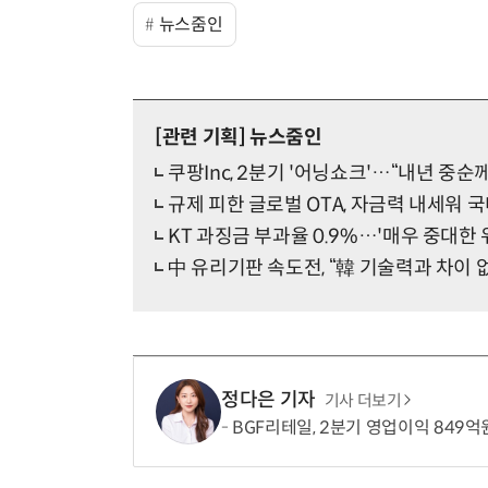
뉴스줌인
[관련 기획]
뉴스줌인
쿠팡Inc, 2분기 '어닝쇼크'…“내년 중순
규제 피한 글로벌 OTA, 자금력 내세워 
KT 과징금 부과율 0.9%…'매우 중대한 
中 유리기판 속도전, “韓 기술력과 차이 
정다은 기자
기사 더보기
BGF리테일, 2분기 영업이익 849