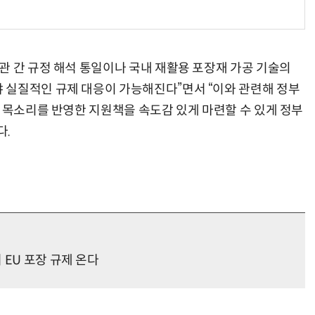
관 간 규정 해석 통일이나 국내 재활용 포장재 가공 기술의
70년 만에 돌아온 시베리아호랑이…카자흐스탄 야생에 풀렸다
“계속 쫓아왔다”…도망치던 우크라 민간인 공격한 러 자폭 
 실질적인 규제 대응이 가능해진다”면서 “이와 관련해 정부
장 목소리를 반영한 지원책을 속도감 있게 마련할 수 있게 정부
다.
 EU 포장 규제 온다