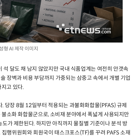
업무 자동화 위한 AI ‘세컨드 브레인’ 만들기 1-day 워크숍 - LLM Wiki 기반 정리·리서치·보고 자동화
현업에서 바로 쓰는 "하네스 엔지니어링" 실습 교육
성형 AI 제작 이미지
이 석 달도 채 남지 않았지만 국내 식품업계는 여전히 안갯속
기술 장벽과 비용 부담까지 가중되는 삼중고 속에서 개별 기업
지고 있다.
 당장 8월 12일부터 적용되는 과불화화합물(PFAS) 규제
하는 불소화 화합물군으로, 소비재 분야에서 폭넓게 사용되지만
S 농도가 제한된다. 하지만 아직까지 물질별 기준이나 분석 방
 집행위원회와 회원국이 태스크포스(TF)를 꾸려 PAFS 소재