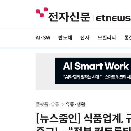
AI·SW
반도체
전자
모빌리티
통
플랫폼·유통
유통·생활
[뉴스줌인] 식품업계, 