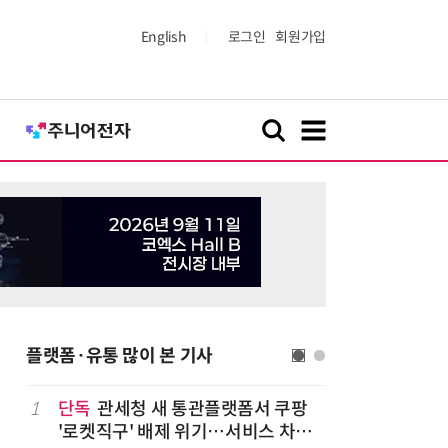
English
로그인
회원가입
플랫폼·유통 많이 본 기사
1
단독
관세청 새 통관플랫폼서 쿠팡
6
1000원
'로켓직구' 배제 위기…서비스 차질
더스 'T-