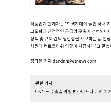
식품업계 관계자는 “회색지대에 놓인 국내 기
거미줄 쏘고 자동 회수까지…현실판 스파이더맨 웹 슈터
고도화와 안정적인 공급망 구축이 선행되어야
정책 및 규제 간의 정합성을 확보하는 등 현
차원의 컨트롤타워 역할이 시급하다”고 말했
정다은 기자 dandan@etnews.com
관련 기사
K푸드 수출길 막힐 판…나프타 대란 이어