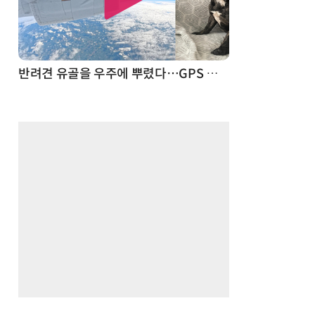
드론
반려견 유골을 우주에 뿌렸다…GPS 추적기로 회수까지 성공