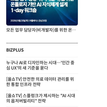
모든 업무 담당자(비개발자)를 위한 온톨로지 기반 AI 지식체계 설계 1-day 워크숍
BIZPLUS
누구나 AI로 디자인하는 시대…'인간 중
심 UX'의 새 기준을 묻다
[올쇼TV] 안전한 의료 데이터 관리를 위
한 통합 인프라 전략
[올쇼TV] 스플렁크가 제시하는 "AI 시대
의 옵저버빌리티" 전략