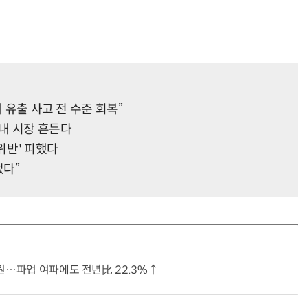
께 유출 사고 전 수준 회복”
국내 시장 흔든다
위반' 피했다
없다”
억원…파업 여파에도 전년比 22.3%↑