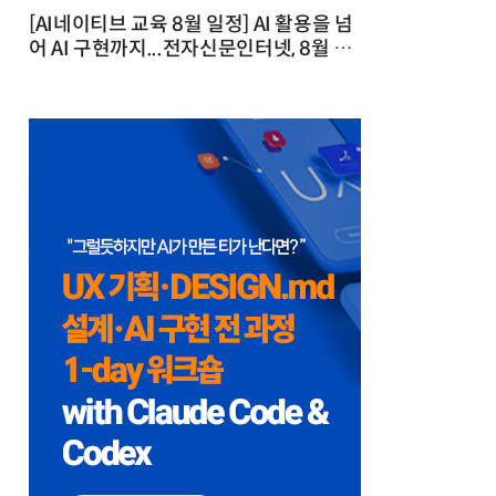
[AI네이티브 교육 8월 일정] AI 활용을 넘
어 AI 구현까지...전자신문인터넷, 8월 실
전 교육·워크숍 개최 발행일 : 2026-07-
23 10:46