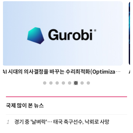
AI 핀옵스 실전 세미나: 폭증하는 AI 토큰 비용 관리 전략
국제 많이 본 뉴스
1
경기 중 '날벼락'… 태국 축구선수, 낙뢰로 사망