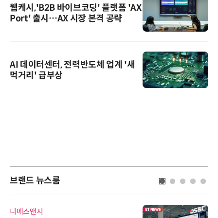
웹케시,'B2B 바이브코딩' 플랫폼 'AX
Port' 출시…AX 시장 본격 공략
AI 데이터센터, 전력반도체 업계 '새
먹거리' 급부상
브랜드 뉴스룸
인아그룹