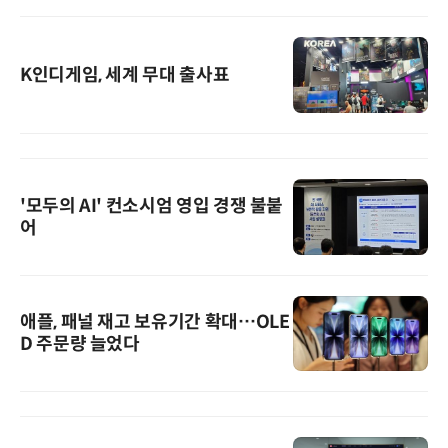
K인디게임, 세계 무대 출사표
'모두의 AI' 컨소시엄 영입 경쟁 불붙
어
애플, 패널 재고 보유기간 확대…OLE
D 주문량 늘었다