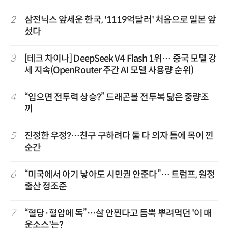
2
삼전닉스 앞세운 한국, '1119억달러' 처음으로 일본 앞
섰다
3
[테크 차이나] DeepSeek V4 Flash 1위… 중국 모델 강
세 지속(OpenRouter 주간 AI 모델 사용량 순위)
4
“입으면 전투력 상승?” 드래곤볼 전투복 닮은 중량조
끼
5
진정한 우정?…친구 구하려다 둘 다 의자 틈에 목이 낀
순간
6
“미국에서 아기 낳아도 시민권 안준다”… 트럼프, 원정
출산 정조준
7
“혈당·혈압에 독”…살 안찐다고 듬뿍 뿌려먹던 '이 매
운소스'는?