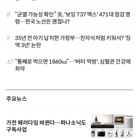
8
“균열 가능성 확인” 美, '보잉 737 맥스' 471대 점검 명
령…한국 노선은 괜찮나?
9
35년 전 아기 납치한 가정부…친자식처럼 키워서? '징
역 3년' 논란
10
“통째로 먹으면 1860㎉”…'버터 먹방', 심혈관 건강에
최악
주요뉴스
가전 패러다임 바뀐다…파나소닉도
구독사업