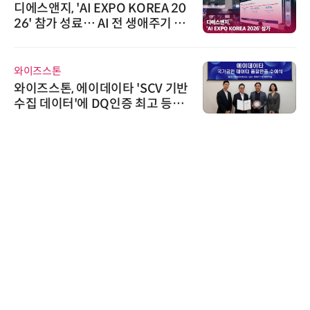
'자동화 산업의 새로운 가능성'…
인아그룹 전국 7개 도시 세미나 페
어 개최
씨앤에프시스템
씨앤에프시스템, 오웬스그룹과 공
공 ERP·DX 사업 협력
에이블스토어
시놀로지, SK네트웍스서비스와 영
상 보안 카메라 국내 독점 판매 파
트너십 체결