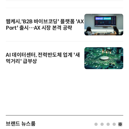
웹케시,'B2B 바이브코딩' 플랫폼 'AX
Port' 출시…AX 시장 본격 공략
AI 데이터센터, 전력반도체 업계 '새
먹거리' 급부상
브랜드 뉴스룸