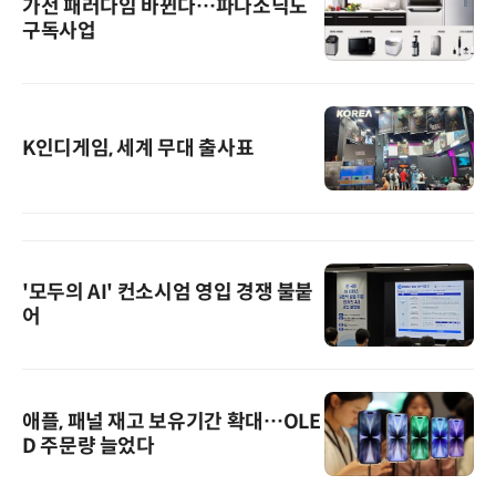
가전 패러다임 바뀐다…파나소닉도
구독사업
K인디게임, 세계 무대 출사표
'모두의 AI' 컨소시엄 영입 경쟁 불붙
어
애플, 패널 재고 보유기간 확대…OLE
D 주문량 늘었다