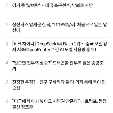
1
경기 중 '날벼락'… 태국 축구선수, 낙뢰로 사망
2
삼전닉스 앞세운 한국, '1119억달러' 처음으로 일본 앞
섰다
3
[테크 차이나] DeepSeek V4 Flash 1위… 중국 모델 강
세 지속(OpenRouter 주간 AI 모델 사용량 순위)
4
“입으면 전투력 상승?” 드래곤볼 전투복 닮은 중량조
끼
5
진정한 우정?…친구 구하려다 둘 다 의자 틈에 목이 낀
순간
6
“미국에서 아기 낳아도 시민권 안준다”… 트럼프, 원정
출산 정조준