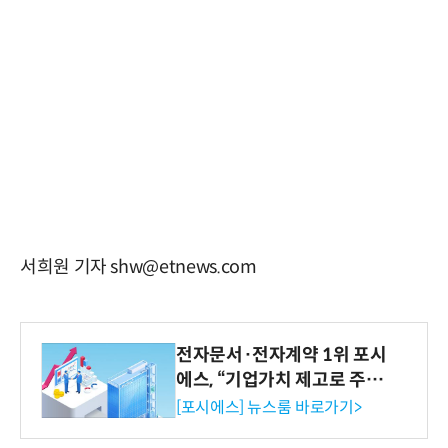
서희원 기자 shw@etnews.com
전자문서·전자계약 1위 포시
에스, “기업가치 제고로 주주
환원 강화” 계획 공시
[포시에스] 뉴스룸 바로가기>