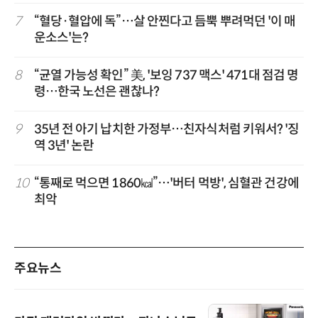
7
“혈당·혈압에 독”…살 안찐다고 듬뿍 뿌려먹던 '이 매
운소스'는?
8
“균열 가능성 확인” 美, '보잉 737 맥스' 471대 점검 명
령…한국 노선은 괜찮나?
9
35년 전 아기 납치한 가정부…친자식처럼 키워서? '징
역 3년' 논란
10
“통째로 먹으면 1860㎉”…'버터 먹방', 심혈관 건강에
최악
주요뉴스