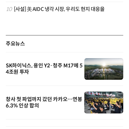
10
[사설] 美 AIDC 냉각 시장, 우리도 현지 대응을
주요뉴스
SK하이닉스, 용인 Y2·청주 M17에 5
4조원 투자
창사 첫 파업까지 갔던 카카오…연봉
6.3% 인상 합의