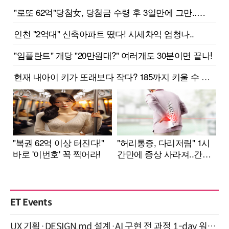
ET Events
UX 기획·DESIGN.md 설계·AI 구현 전 과정 1-day 워크숍 with Claude Code·Codex 9월 15일 개최