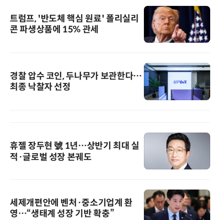
트럼프, '반도체 핵심 원료' 폴리실리
콘 파생상품에 15% 관세
경찰 압수 코인, 두나무가 보관한다…
최종 낙찰자 선정
휴젤 장두현 號 1년…상반기 최대 실
적·글로벌 성장 본궤도
세제개편안에 벤처·중소기업계 환
영…“생태계 성장 기반 확충”