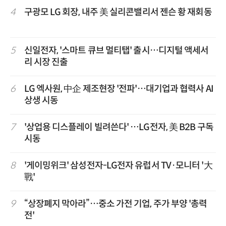
4
구광모 LG 회장, 내주 美 실리콘밸리서 젠슨 황 재회동
5
신일전자, '스마트 큐브 멀티탭' 출시…디지털 액세서
리 시장 진출
6
LG 엑사원, 中企 제조현장 '전파'…대기업과 협력사 AI
상생 시동
7
'상업용 디스플레이 빌려쓴다' …LG전자, 美 B2B 구독
시동
8
'게이밍위크' 삼성전자-LG전자 유럽서 TV·모니터 '大
戰'
9
“상장폐지 막아라”…중소 가전 기업, 주가 부양 '총력
전'