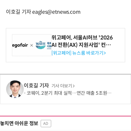
이호길 기자 eagles@etnews.com
위고페어, 서울AI허브 '2026
AI 전환(AX) 지원사업' 컨소
시엄 선정
[위고페어] 뉴스룸 바로가기>
이호길 기자
기사 더보기
코웨이, 2분기 최대 실적…연간 매출 5조원·영업이익 1조원 '순항'
놓치면 아쉬운 정보
AD