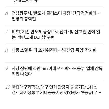
“원래 그런거야”
6
전남광주시, '반도체 클러스터 지정' 긴급 점검회의…
전방위 총력전
7
KIST, 기존 반도체 공정으로 전기·빛 신호 한 번에 읽
는 '광반도체 BCI 칩' 구현
8
태풍 소멸 뒤 더 뜨거워진다…'재난급 폭염' 장기화
9
사장 장난에 직원 5m 아래로 추락…노동부, 업체 감독
직접 나섰다
10
국립대구과학관, 대구 인기 관광지 공공기관 1위 선
정…과기정통부 기타공공기관 경영평가 'A등급(우수)'
겹경사