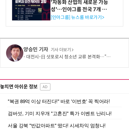
'자동화 산업의 새로운 가능
성'…인아그룹 전국 7개 도
시 세미나 페어 개최
[인아그룹] 뉴스룸 바로가기>
양승민 기자
기사 더보기
대전시-日 삿포로시 청소년 교류 본격화…“미래세대가 잇는 도시외교”
놓치면 아쉬운 정보
AD