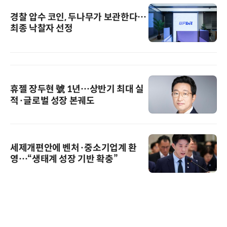
경찰 압수 코인, 두나무가 보관한다…
최종 낙찰자 선정
휴젤 장두현 號 1년…상반기 최대 실
적·글로벌 성장 본궤도
세제개편안에 벤처·중소기업계 환
영…“생태계 성장 기반 확충”