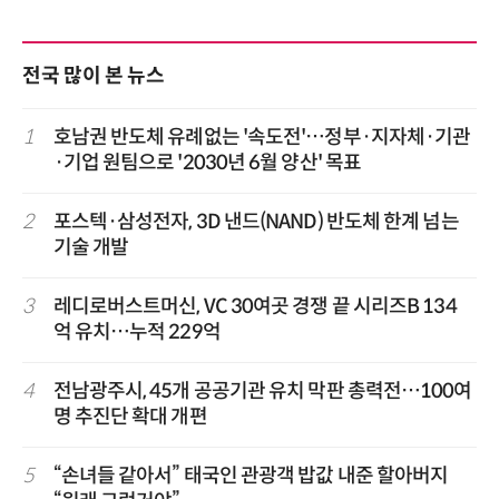
전국 많이 본 뉴스
1
호남권 반도체 유례없는 '속도전'…정부·지자체·기관
·기업 원팀으로 '2030년 6월 양산' 목표
2
포스텍·삼성전자, 3D 낸드(NAND) 반도체 한계 넘는
기술 개발
3
레디로버스트머신, VC 30여곳 경쟁 끝 시리즈B 134
억 유치…누적 229억
4
전남광주시, 45개 공공기관 유치 막판 총력전…100여
명 추진단 확대 개편
5
“손녀들 같아서” 태국인 관광객 밥값 내준 할아버지