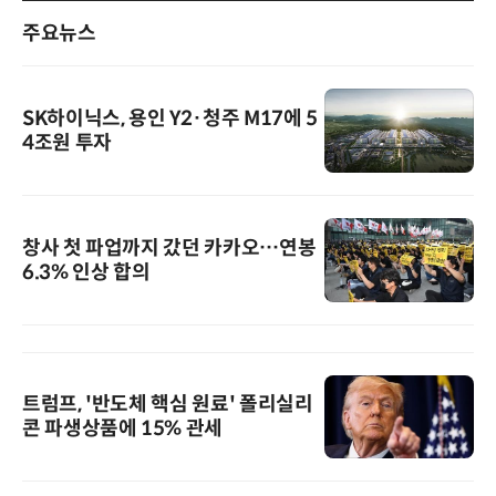
주요뉴스
SK하이닉스, 용인 Y2·청주 M17에 5
4조원 투자
창사 첫 파업까지 갔던 카카오…연봉
6.3% 인상 합의
트럼프, '반도체 핵심 원료' 폴리실리
콘 파생상품에 15% 관세