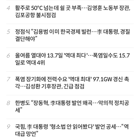
4
활주로 50℃ 넘는데 쉴 곳 부족…김영훈 노동부 장관,
김포공항 불시점검
5
정점식 “김용범 이미 한국경제 빌런…李 대통령, 경질
결단해야”
6
올여름 열대야 13.7일 '역대 최다'…폭염일수도 15.7
일로 역대 4위
7
폭염 장기화에 전력수요 '역대 최대' 97.1GW 경신 촉
각…김성환 기후장관, 긴급 점검
8
한병도 “장동혁, 李대통령 발언 왜곡…악의적 정치공
세”
9
국힘, 李 대통령 '형소법 안 읽어봤다' 발언 공세…“역
대급 망언”