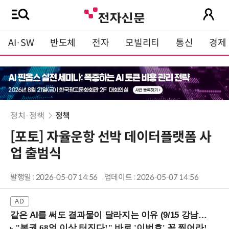
AI·SW
반도체
전자
모빌리티
통신
경제
정치·정책
정책
[포토] 자율운항 선박 데이터플랫폼 사
업 출범식
발행일 : 2026-05-07 14:56
업데이트 : 2026-05-07 14:56
같은 AI를 써도 결과물이 달라지는 이유 (9/15 강남역)