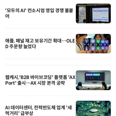
'모두의 AI' 컨소시엄 영입 경쟁 불붙
어
애플, 패널 재고 보유기간 확대…OLE
D 주문량 늘었다
웹케시,'B2B 바이브코딩' 플랫폼 'AX
Port' 출시…AX 시장 본격 공략
AI 데이터센터, 전력반도체 업계 '새
먹거리' 급부상