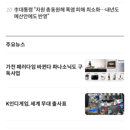
10
李대통령 “자원 총동원해 폭염 피해 최소화…내년도
예산안에도 반영”
주요뉴스
가전 패러다임 바뀐다 파나소닉도 구
독사업
K인디게임, 세계 무대 출사표