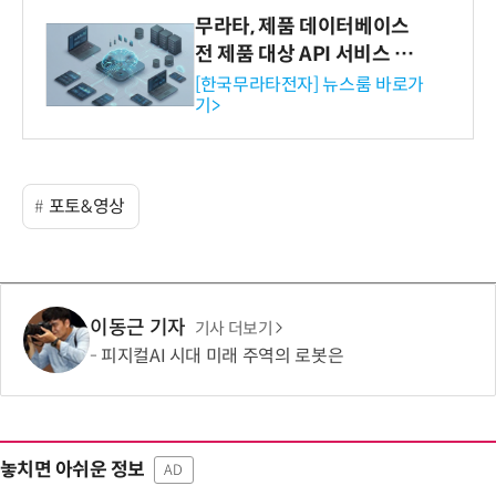
무라타, 제품 데이터베이스
전 제품 대상 API 서비스 제
공…73개 제품 카테고리로
[한국무라타전자] 뉴스룸 바로가
기>
확대
포토&영상
이동근 기자
기사 더보기
피지컬AI 시대 미래 주역의 로봇은
놓치면 아쉬운 정보
AD