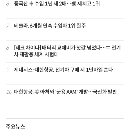
6
중국산 車 수입 1년 새 2배…獨 제치고 1위
7
테슬라, 6개월 연속 수입차 1위 질주
8
[테크 차이나] 배터리 교체비가 찻값 넘었다…中 전기
차 재활용 체계 시험대
9
제네시스-대한항공, 전기차 구매 시 1만마일 쏜다
10
대한항공, 美 아처와 '군용 AAM' 개발…국산화 발판
주요뉴스