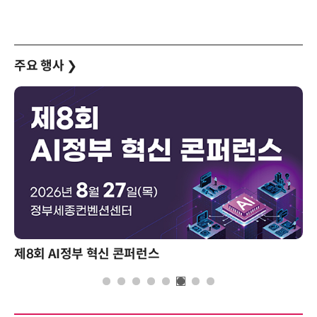
주요 행사
❯
제8회 AI정부 혁신 콘퍼런스