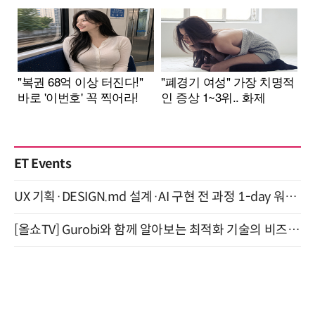
ET Events
UX 기획·DESIGN.md 설계·AI 구현 전 과정 1-day 워크숍 with Claude Code·Codex 9월 15일 개최
[올쇼TV] Gurobi와 함께 알아보는 최적화 기술의 비즈니스 활용 (8월 20일 생방송)