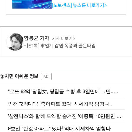
류 감지 증폭기
[노보센스] 뉴스룸 바로가기>
함봉균 기자
기사 더보기
[ET톡] 車업계 감원 폭풍과 골든타임
놓치면 아쉬운 정보
AD