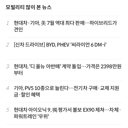
모빌리티 많이 본 뉴스
1
현대차·기아, 美 7월 역대 최다 판매…하이브리드가
견인
2
[신차 드라이브] BYD, PHEV '씨라이언 6 DM-i'
3
현대차, '디 올뉴 아반떼' 계약 돌입…가격은 2398만원
부터
4
기아, PV5 10종으로 늘린다…전기차 구매·교체 지원
금·할인 혜택
5
현대차 아이오닉 9, 獨 평가서 볼보 EX90 제쳐…차체·
파워트레인 '우위'