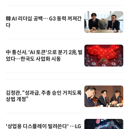
韓 AI 리더십 공백… G3 동력 꺼져간
다
中 통신사, 'AI 토큰'으로 분기 2兆 벌
었다…한국도 사업화 시동
김정관, “성과급, 주총 승인 거치도록
상법 개정”
'상업용 디스플레이 빌려쓴다' …LG