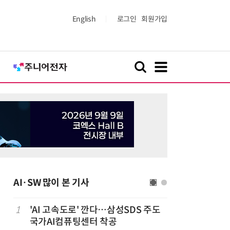
English
로그인
회원가입
AI·SW 많이 본 기사
1
'AI 고속도로' 깐다…삼성SDS 주도
6
美 행정부,
국가AI컴퓨팅센터 착공
보안 테스