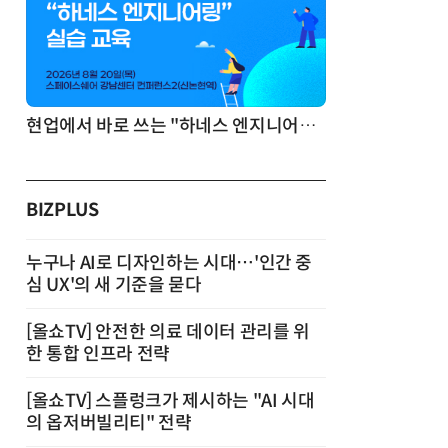
기반 정리·리서치·보고 자동화
현업에서 바로 쓰는 "하네스 엔지니어링" 실습 교육
BIZPLUS
누구나 AI로 디자인하는 시대…'인간 중
심 UX'의 새 기준을 묻다
[올쇼TV] 안전한 의료 데이터 관리를 위
한 통합 인프라 전략
[올쇼TV] 스플렁크가 제시하는 "AI 시대
의 옵저버빌리티" 전략