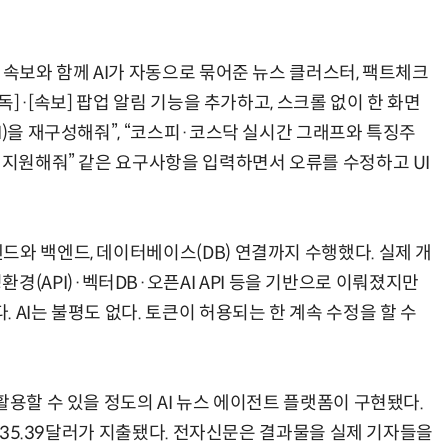
 속보와 함께 AI가 자동으로 묶어준 뉴스 클러스터, 팩트체크
독]·[속보] 팝업 알림 기능을 추가하고, 스크롤 없이 한 화면
거미줄 쏘고 자동 회수까지…현실판 스파이더맨 웹 슈터
70년 만에 돌아온 시베리아호랑이…카자흐스탄 야생에 풀렸다
I)을 재구성해줘”, “코스피·코스닥 실시간 그래프와 특징주
 지원해줘” 같은 요구사항을 입력하면서 오류를 수정하고 UI
드와 백엔드, 데이터베이스(DB) 연결까지 수행했다. 실제 개
API)·벡터DB·오픈AI API 등을 기반으로 이뤄졌지만
 AI는 불평도 없다. 토큰이 허용되는 한 계속 수정을 할 수
활용할 수 있을 정도의 AI 뉴스 에이전트 플랫폼이 구현됐다.
총 35.39달러가 지출됐다. 전자신문은 결과물을 실제 기자들을