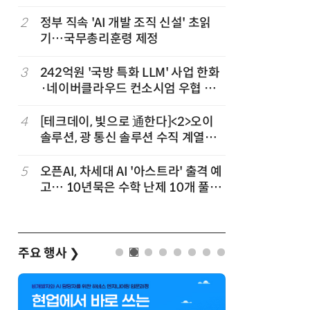
차
2
정부 직속 'AI 개발 조직 신설' 초읽
7
소프트피브
발
기…국무총리훈령 제정
원 구형 
과제 공식
3
3
242억원 '국방 특화 LLM' 사업 한화
8
韓 AI리
·네이버클라우드 컨소시엄 우협 선
강 동력 
정
4
[테크데이, 빛으로 通한다]<2>오이
9
국산 CS
솔루션, 광 통신 솔루션 수직 계열
다…5개사
화…'실리콘 포토닉스·CPO 집중 공
략'
5
오픈AI, 차세대 AI '아스트라' 출격 예
10
앤트로픽·
고… 10년묵은 수학 난제 10개 풀었
가 통제 
다
주요 행사
❯