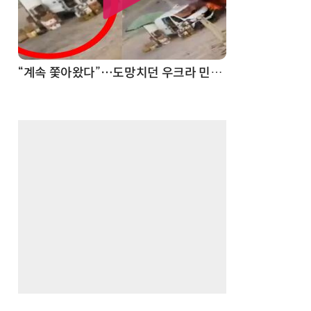
“계속 쫓아왔다”…도망치던 우크라 민간인 공격한 러 자폭 드론