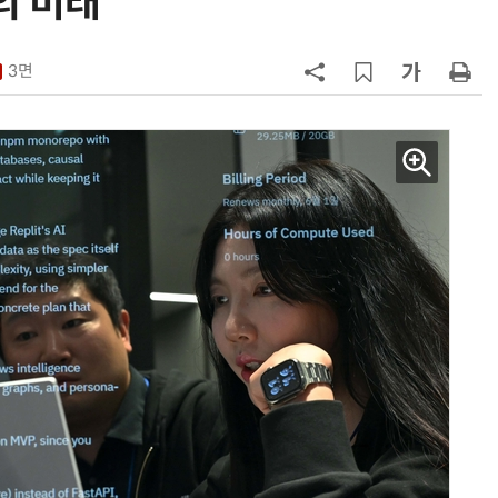
의 미래
7
소프트피브이·성균관대, 실내용 3
원 구형 태양전지 IEC 국제표준 개
3면
과제 공식 승인
8
韓 AI리더십 공백 장기화… 글로벌 
강 동력 꺼져간다
9
국산 CSP사 '마켓플레이스' 커졌
다…5개사 등록 솔루션 1439개
10
앤트로픽·오픈AI 이어 메타도…AI
가 통제 벗어나 외부 해킹