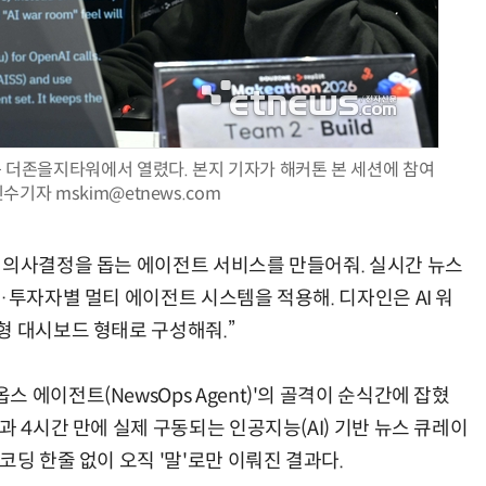
양자컴퓨팅 비즈니스·기술 입문 1-Day 워크샵 - 큐비트·양자 알고리듬·Qiskit 실습으로 이해하는 차세대
업무 자동화 위한 AI ‘세컨드 브레인’ 만들기 1-day 워크숍 - LLM Wiki 
울 중구 더존을지타워에서 열렸다. 본지 기자가 해커톤 본 세션에 참여
수기자 mskim@etnews.com
 의사결정을 돕는 에이전트 서비스를 만들어줘. 실시간 뉴스
·투자자별 멀티 에이전트 시스템을 적용해. 디자인은 AI 워
형 대시보드 형태로 구성해줘.”
 에이전트(NewsOps Agent)'의 골격이 순식간에 잡혔
과 4시간 만에 실제 구동되는 인공지능(AI) 기반 뉴스 큐레이
코딩 한줄 없이 오직 '말'로만 이뤄진 결과다.