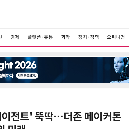
신
경제
플랫폼·유통
과학
정치·정책
오피니언
 에이전트' 뚝딱…더존 메이커톤
6
美 행정부, AI 모델 '해킹 등 사이버
보안 테스트' 의무화