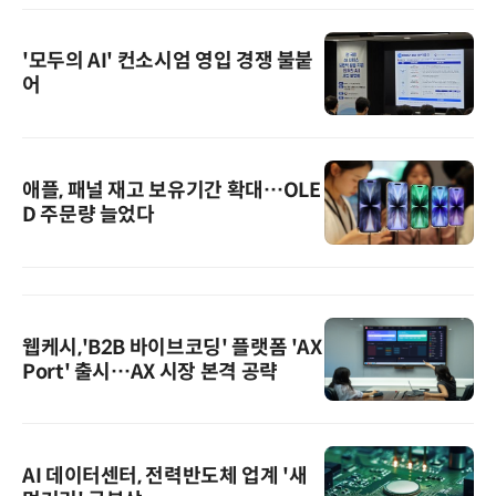
'모두의 AI' 컨소시엄 영입 경쟁 불붙
어
애플, 패널 재고 보유기간 확대…OLE
D 주문량 늘었다
웹케시,'B2B 바이브코딩' 플랫폼 'AX
Port' 출시…AX 시장 본격 공략
AI 데이터센터, 전력반도체 업계 '새