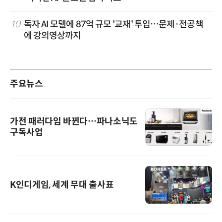
10
독자 AI 모델에 87억 규모 '교재' 투입…문제·전공책
에 강의영상까지
주요뉴스
가전 패러다임 바뀐다…파나소닉도
구독사업
K인디게임, 세계 무대 출사표