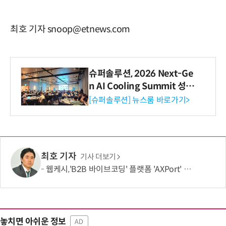
최호 기자 snoop@etnews.com
슈퍼솔루션, 2026 Next-Ge
n AI Cooling Summit 성황
리 성료
[슈퍼솔루션] 뉴스룸 바로가기>
최호 기자
기사 더보기
웹케시,'B2B 바이브코딩' 플랫폼 'AXPort' 출시…AX 시장 본격 공략
놓치면 아쉬운 정보
AD