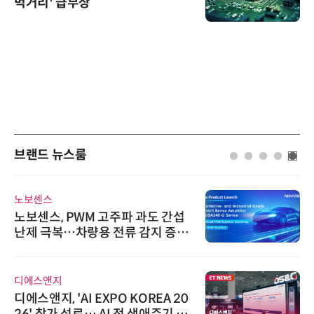
먹거리' 급부상
브랜드 뉴스룸
노보센스
노보센스, PWM 고주파 과도 간섭
난제 극복…차량용 전류 감지 증폭
기
디에스앤지
디에스앤지, 'AI EXPO KOREA 20
26' 참가 성료… AI 전 생애주기 아