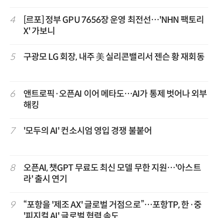
4
[르포] 정부 GPU 7656장 운영 최전선…'NHN 팩토리
X' 가보니
5
구광모 LG 회장, 내주 美 실리콘밸리서 젠슨 황 재회동
6
앤트로픽·오픈AI 이어 메타도…AI가 통제 벗어나 외부
해킹
7
'모두의 AI' 컨소시엄 영입 경쟁 불붙어
8
오픈AI, 챗GPT 무료도 최신 모델 무한 지원…'아스트
라' 출시 연기
9
“포항을 '제조 AX' 글로벌 거점으로”…포항TP, 한·중
'피지컬 AI' 글로벌 협력 속도