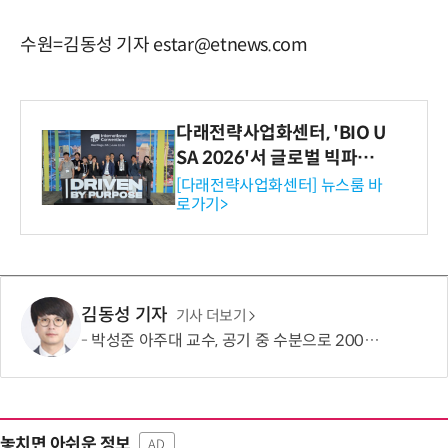
수원=김동성 기자 estar@etnews.com
다래전략사업화센터, 'BIO U
SA 2026'서 글로벌 빅파마
와의 비즈니스 미팅 지원…K
[다래전략사업화센터] 뉴스룸 바
로가기>
-바이오 해외 진출 교두보 확
보
김동성 기자
기사 더보기
박성준 아주대 교수, 공기 중 수분으로 200㎛ 피부 부착 전지 개발
놓치면 아쉬운 정보
AD