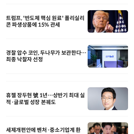
트럼프, '반도체 핵심 원료' 폴리실리
콘 파생상품에 15% 관세
경찰 압수 코인, 두나무가 보관한다…
최종 낙찰자 선정
휴젤 장두현 號 1년…상반기 최대 실
적·글로벌 성장 본궤도
세제개편안에 벤처·중소기업계 환