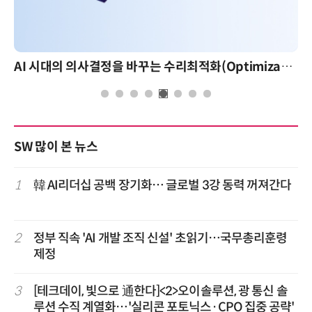
AI 시대의 의사결정을 바꾸는 수리최적화(Optimization): 실제 산업 적용 사례와 활용 전략
SW 많이 본 뉴스
1
韓 AI리더십 공백 장기화… 글로벌 3강 동력 꺼져간다
2
정부 직속 'AI 개발 조직 신설' 초읽기…국무총리훈령
제정
3
[테크데이, 빛으로 通한다]<2>오이솔루션, 광 통신 솔
루션 수직 계열화…'실리콘 포토닉스·CPO 집중 공략'