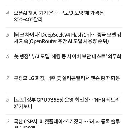
4
오픈AI 첫 AI 기기 윤곽…'도넛 모양'에 가격은
300~400달러
5
[테크 차이나] DeepSeek V4 Flash 1위… 중국 모델 강
세 지속(OpenRouter 주간 AI 모델 사용량 순위)
6
美 행정부, AI 모델 '해킹 등 사이버 보안 테스트' 의무화
7
구광모 LG 회장, 내주 美 실리콘밸리서 젠슨 황 재회동
8
[르포] 정부 GPU 7656장 운영 최전선…'NHN 팩토리
X' 가보니
9
국산 CSP사 '마켓플레이스' 커졌다…5개사 등록 솔루