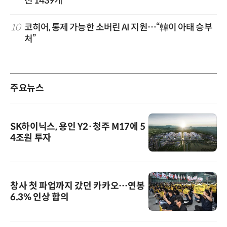
션 1439개
10
코히어, 통제 가능한 소버린 AI 지원…“韓이 아태 승부
처”
주요뉴스
SK하이닉스, 용인 Y2·청주 M17에 5
4조원 투자
창사 첫 파업까지 갔던 카카오…연봉
6.3% 인상 합의