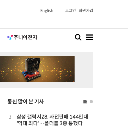
English
로그인
회원가입
통신 많이 본 기사
1
삼성 갤럭시Z8, 사전판매 144만대
6
중고폰 안
'역대 최다'…폴더블 3종 통했다
불안 줄였