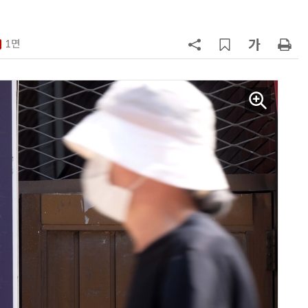
7
韓 앱스토어 시장 5년 만에 38조
원…개발자 90%에 無수수료
1면
8
LGU+, AIDC에 2조 투자…“외부 조
달 없이 단계적 확장”
9
국산 AI 반도체로 피지컬 AI 실증…
올해 600억 투입
10
SKT, 2분기 영업익 67%↑…AIDC
매출 2배 늘어