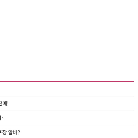
판매!
여~
프장 알바?