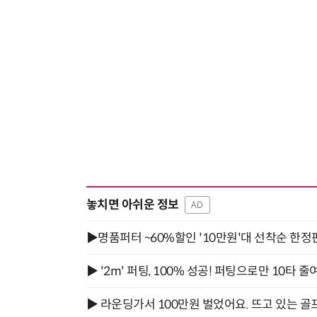
놓치면 아쉬운 정보
AD
▶명품퍼터 ~60%할인 '10만원'대 선착순 한정
▶ '2m' 퍼팅, 100% 성공! 퍼팅으로만 10타 줄
▶ 라운딩가서 100만원 벌었어요. 뜨고 있는 골