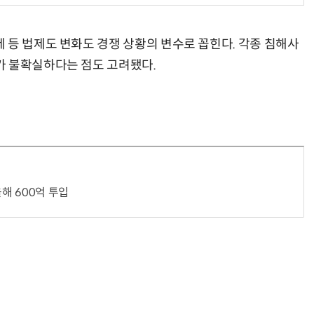
 등 법제도 변화도 경쟁 상황의 변수로 꼽힌다. 각종 침해사
가 불확실하다는 점도 고려됐다.
“계속 쫓아왔다”…도망치던 우크라 민간인 공격한 러 자폭 드론
진정한 우정?…친구 구하려다 둘 다 의자 틈에 목이 낀
올해 600억 투입