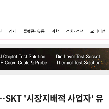
신
경제
플랫폼·유통
과학
정치·정책
오피니언
SKT '시장지배적 사업자' 유
6
중고폰 안심 인증 50곳 돌파…고객
불안 줄였지만 '홍보 부족' 과제