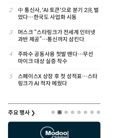
2
中 통신사, 'AI 토큰'으로 분기 2兆 벌
7
韓 앱스토
었다…한국도 사업화 시동
원…개발
3
머스크 “스타링크가 전세계 인터넷
8
LGU+, 
과반 제공”…통신까지 삼킨다
달 없이 
4
주파수 공동사용 첫발 뗀다…무선
9
국산 AI
마이크 대상 실증 착수
올해 60
5
스페이스X 상장 후 첫 성적표…스타
10
SKT, 2
링크가 AI 적자 메웠다
매출 2배
주요 행사
❯