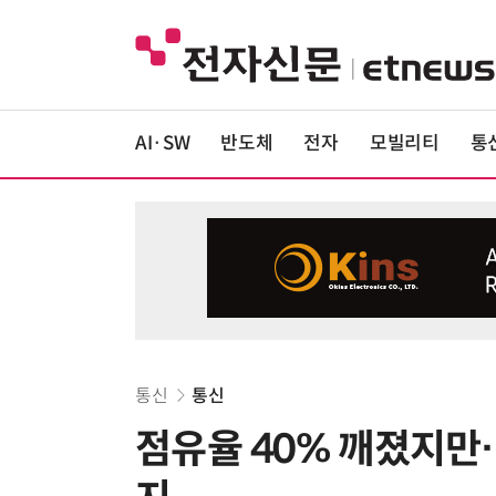
AI·SW
반도체
전자
모빌리티
통
통신
통신
점유율 40% 깨졌지만…