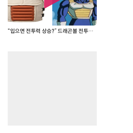
 순간
“입으면 전투력 상승?” 드래곤볼 전투복 닮은 중량조끼