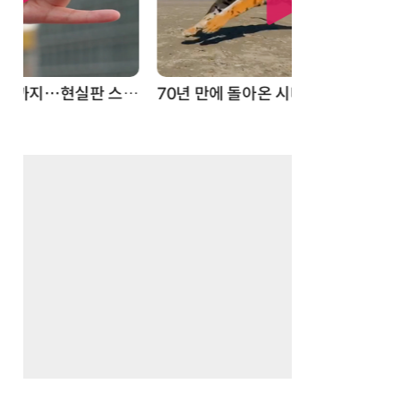
스파이더맨 웹 슈터
70년 만에 돌아온 시베리아호랑이…카자흐스탄 야생에 풀렸다