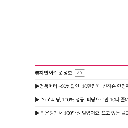
놓치면 아쉬운 정보
AD
▶명품퍼터 ~60%할인 '10만원'대 선착순 한정
▶ '2m' 퍼팅, 100% 성공! 퍼팅으로만 10타 줄
▶ 라운딩가서 100만원 벌었어요. 뜨고 있는 골