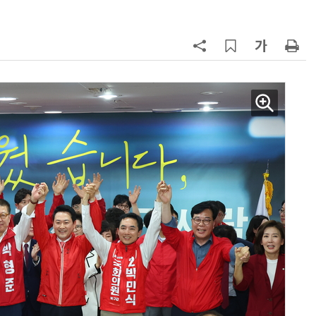
행 유도
7
산업부, 한화오션·에코프로비엠 등
5개사 '슈퍼 을(乙)' 선정
8
최저임금 1만700원 최종 확정…노
동계·소상공인 이의 모두 기각
9
李대통령, '1390조 협력' 안고 지구
한 바퀴…귀국 직후 부동산·증시 점
검
10
[하반기 업무보고]산업부, 1600조
메가프로젝트 속도전…'산업자원안
보기금' 신설해 공급망 사수