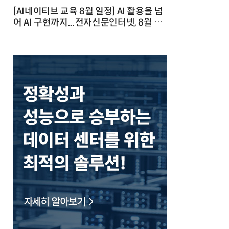
[AI네이티브 교육 8월 일정] AI 활용을 넘
어 AI 구현까지...전자신문인터넷, 8월 실
전 교육·워크숍 개최 발행일 : 2026-07-
23 10:46