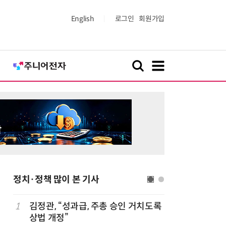
English
로그인
회원가입
정치·정책 많이 본 기사
1
김정관, “성과급, 주총 승인 거치도록
6
[2026 
상법 개정”
산'에 감