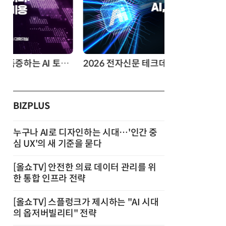
2026 전자신문 테크데이
제8회 AI정
BIZPLUS
누구나 AI로 디자인하는 시대…'인간 중
심 UX'의 새 기준을 묻다
[올쇼TV] 안전한 의료 데이터 관리를 위
한 통합 인프라 전략
[올쇼TV] 스플렁크가 제시하는 "AI 시대
의 옵저버빌리티" 전략