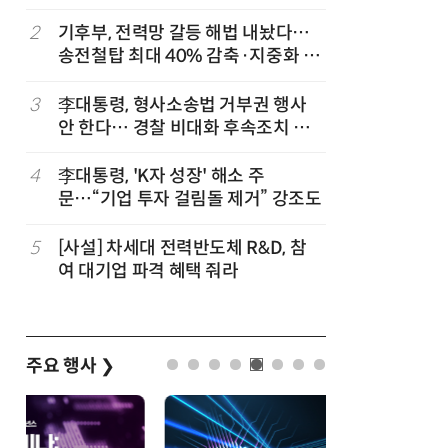
행 유도
2
기후부, 전력망 갈등 해법 내놨다…
7
산업부,
송전철탑 최대 40% 감축·지중화 확
5개사 '슈
대
3
李대통령, 형사소송법 거부권 행사
8
최저임금 
안 한다… 경찰 비대화 후속조치 점
동계·소상
검
4
李대통령, 'K자 성장' 해소 주
9
李대통령, 
문…“기업 투자 걸림돌 제거” 강조도
한 바퀴…
검
5
[사설] 차세대 전력반도체 R&D, 참
10
[하반기 
여 대기업 파격 혜택 줘라
메가프로
보기금' 
주요 행사
❯