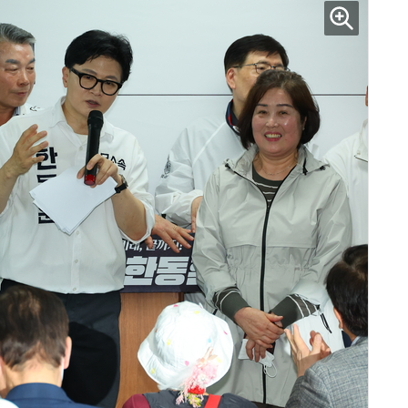
거미줄 쏘고 자동 회수까지…현실판 