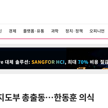
신
경제
플랫폼·유통
과학
정치·정책
오피니언
 지도부 총출동…한동훈 의식
6
[2026 세제 개편안] 기업 '국내생
산'에 감세…세제로 산업·자금 지방