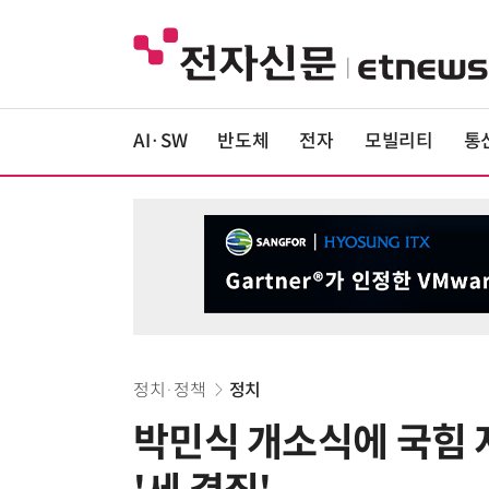
AI·SW
반도체
전자
모빌리티
통
정치·정책
정치
박민식 개소식에 국힘