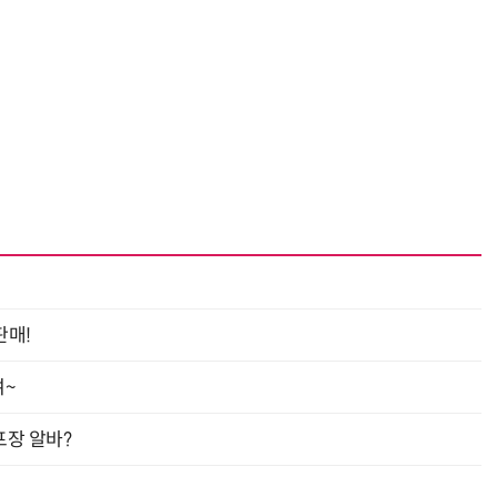
판매!
여~
프장 알바?