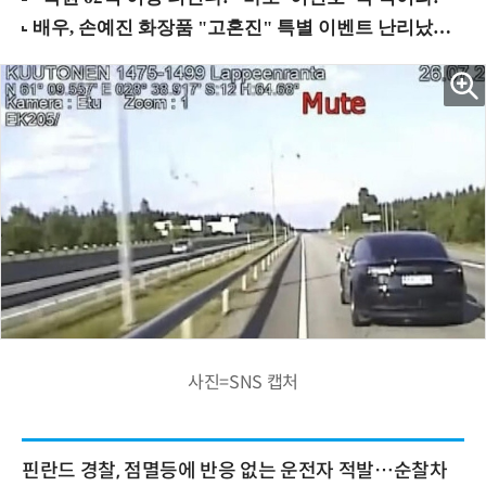
사진=SNS 캡처
핀란드 경찰, 점멸등에 반응 없는 운전자 적발…순찰차