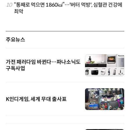
10
“통째로 먹으면 1860㎉”…'버터 먹방', 심혈관 건강에
최악
주요뉴스
가전 패러다임 바뀐다…파나소닉도
구독사업
K인디게임, 세계 무대 출사표