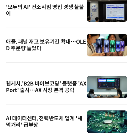
'모두의 AI' 컨소시엄 영입 경쟁 불붙
어
애플, 패널 재고 보유기간 확대…OLE
D 주문량 늘었다
웹케시,'B2B 바이브코딩' 플랫폼 'AX
Port' 출시…AX 시장 본격 공략
AI 데이터센터, 전력반도체 업계 '새
먹거리' 급부상