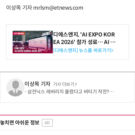
이상목 기자 mrlsm@etnews.com
디에스앤지, 'AI EXPO KOR
EA 2026' 참가 성료… AI 전
생애주기 아우르는 통합 솔루
[디에스앤지] 뉴스룸 바로가기>
션 선봬 [영상]
이상목 기자
기사 더보기
삼전닉스 레버리지 물렸다고 버티기 작전?…원금회복 하겠다고 감정 매매?
놓치면 아쉬운 정보
AD