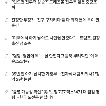
4
“입으면 전투력 상승?” 드래곤볼 전투복 닮은 중량조
끼
5
진정한 우정?…친구 구하려다 둘 다 의자 틈에 목이 낀
순간
6
“미국에서 아기 낳아도 시민권 안준다”… 트럼프, 원정
출산 정조준
7
“혈당·혈압에 독”…살 안찐다고 듬뿍 뿌려먹던 '이 매
운소스'는?
8
35년 전 아기 납치한 가정부…친자식처럼 키워서? '징
역 3년' 논란
9
“균열 가능성 확인” 美, '보잉 737 맥스' 471대 점검 명
령…한국 노선은 괜찮나?