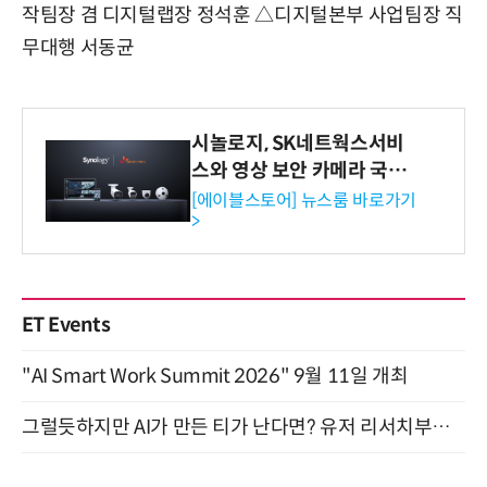
작팀장 겸 디지털랩장 정석훈 △디지털본부 사업팀장 직
무대행 서동균
시놀로지, SK네트웍스서비
스와 영상 보안 카메라 국내
독점 판매 파트너십 체결
[에이블스토어] 뉴스룸 바로가기
>
ET Events
"AI Smart Work Summit 2026" 9월 11일 개최
그럴듯하지만 AI가 만든 티가 난다면? 유저 리서치부터 배포까지! (9/15)