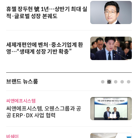
휴젤 장두현 號 1년…상반기 최대 실
적·글로벌 성장 본궤도
세제개편안에 벤처·중소기업계 환
영…“생태계 성장 기반 확충”
브랜드 뉴스룸
씨앤에프시스템
씨앤에프시스템, 오웬스그룹과 공
공 ERP·DX 사업 협력
비쉐이