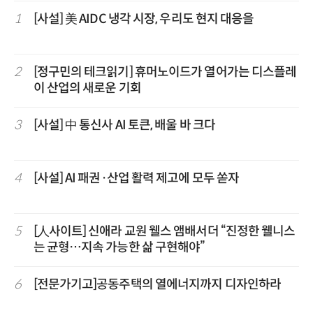
1
[사설] 美 AIDC 냉각 시장, 우리도 현지 대응을
2
[정구민의 테크읽기] 휴머노이드가 열어가는 디스플레
이 산업의 새로운 기회
3
[사설] 中 통신사 AI 토큰, 배울 바 크다
4
[사설] AI 패권·산업 활력 제고에 모두 쏟자
5
[人사이트] 신애라 교원 웰스 앰배서더 “진정한 웰니스
는 균형…지속 가능한 삶 구현해야”
6
[전문가기고]공동주택의 열에너지까지 디자인하라