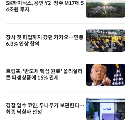
SK하이닉스, 용인 Y2·청주 M17에 5
4조원 투자
창사 첫 파업까지 갔던 카카오…연봉
6.3% 인상 합의
트럼프, '반도체 핵심 원료' 폴리실리
콘 파생상품에 15% 관세
경찰 압수 코인, 두나무가 보관한다…
최종 낙찰자 선정