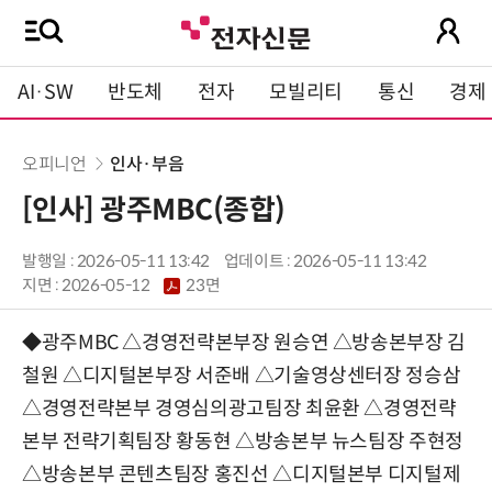
AI·SW
반도체
전자
모빌리티
통신
경제
오피니언
인사·부음
[인사] 광주MBC(종합)
발행일 : 2026-05-11 13:42
업데이트 : 2026-05-11 13:42
지면 :
2026-05-12
23면
◆광주MBC △경영전략본부장 원승연 △방송본부장 김
철원 △디지털본부장 서준배 △기술영상센터장 정승삼
△경영전략본부 경영심의광고팀장 최윤환 △경영전략
본부 전략기획팀장 황동현 △방송본부 뉴스팀장 주현정
△방송본부 콘텐츠팀장 홍진선 △디지털본부 디지털제