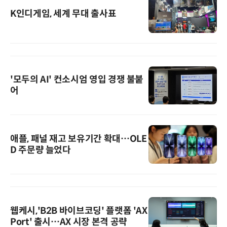
K인디게임, 세계 무대 출사표
'모두의 AI' 컨소시엄 영입 경쟁 불붙
어
애플, 패널 재고 보유기간 확대…OLE
D 주문량 늘었다
웹케시,'B2B 바이브코딩' 플랫폼 'AX
Port' 출시…AX 시장 본격 공략