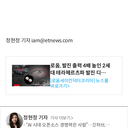
정현정 기자 iam@etnews.com
로옴, 발진 출력 4배 높인 2세
대 테라헤르츠파 발진 디바이
스 개발
[로옴세미컨덕터코리아] 뉴스룸
바로가기>
정현정 기자
기사 더보기
“AI 시대 오픈소스 경쟁력은 사람”…깃허브, 유지관리자 지원 확대