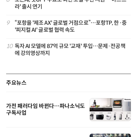
라' 출시 연기
9
“포항을 '제조 AX' 글로벌 거점으로”…포항TP, 한·중
'피지컬 AI' 글로벌 협력 속도
10
독자 AI 모델에 87억 규모 '교재' 투입…문제·전공책
에 강의영상까지
주요뉴스
가전 패러다임 바뀐다…파나소닉도
구독사업