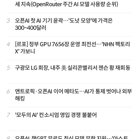
세 지속(OpenRouter 주간 AI 모델 사용량 순위)
3
오픈AI 첫 AI 기기 윤곽…'도넛 모양'에 가격은
300~400달러
4
[르포] 정부 GPU 7656장 운영 최전선…'NHN 팩토리
X' 가보니
5
구광모 LG 회장, 내주 美 실리콘밸리서 젠슨 황 재회동
6
앤트로픽·오픈AI 이어 메타도…AI가 통제 벗어나 외부
해킹
7
'모두의 AI' 컨소시엄 영입 경쟁 불붙어
8
오픈AI, 챗GPT 무료도 최신 모델 무한 지원…'아스트