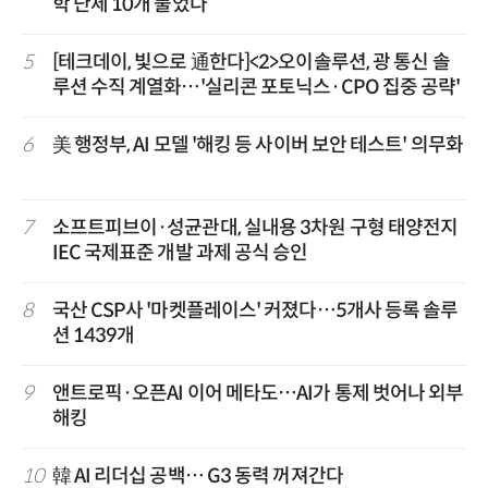
학 난제 10개 풀었다
5
[테크데이, 빛으로 通한다]<2>오이솔루션, 광 통신 솔
루션 수직 계열화…'실리콘 포토닉스·CPO 집중 공략'
6
美 행정부, AI 모델 '해킹 등 사이버 보안 테스트' 의무화
7
소프트피브이·성균관대, 실내용 3차원 구형 태양전지
IEC 국제표준 개발 과제 공식 승인
8
국산 CSP사 '마켓플레이스' 커졌다…5개사 등록 솔루
션 1439개
9
앤트로픽·오픈AI 이어 메타도…AI가 통제 벗어나 외부
해킹
10
韓 AI 리더십 공백… G3 동력 꺼져간다