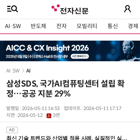
AI·SW
반도체
전자
모빌리티
통신
경제
AI·SW
AI
삼성SDS, 국가AI컴퓨팅센터 설립 확
정…공공 지분 29%
발행일 : 2026-05-11 16:53
업데이트 : 2026-05-11 17:17
지면 :
2026-05-12
3면
최신 기술 트렌드와 산업별 적용 사례, 실질적인 실행 전략을 공유 (9/18 양재역)