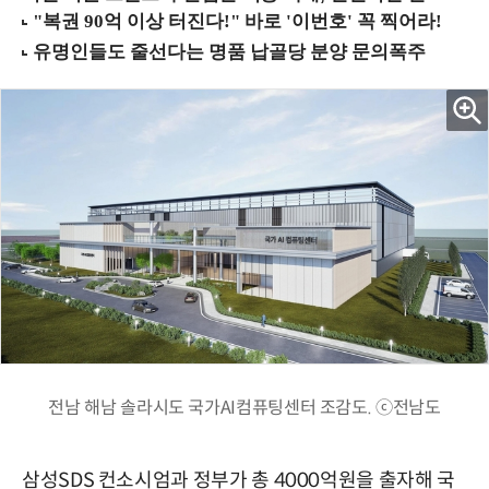
전남 해남 솔라시도 국가AI컴퓨팅센터 조감도. ⓒ전남도
삼성SDS 컨소시엄과 정부가 총 4000억원을 출자해 국