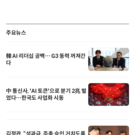
주요뉴스
韓 AI 리더십 공백… G3 동력 꺼져간
다
中 통신사, 'AI 토큰'으로 분기 2兆 벌
었다…한국도 사업화 시동
김정관, “성과급, 주총 승인 거치도록