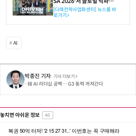
SA 2026'서 글로벌 빅파마
와의 비즈니스 미팅 지원…K
[다래전략사업화센터] 뉴스룸 바
로가기>
-바이오 해외 진출 교두보 확
보
AI
박종진 기자
기사 더보기
韓 AI 리더십 공백… G3 동력 꺼져간다
놓치면 아쉬운 정보
AD