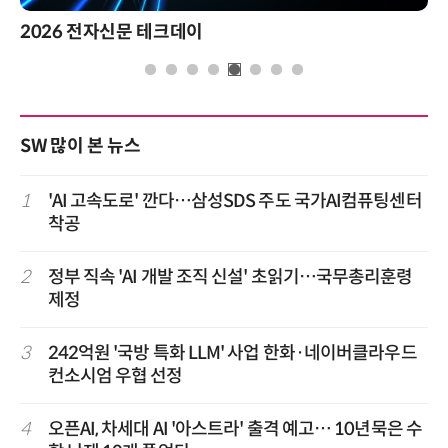
2026 전자신문 테크데이
SW 많이 본 뉴스
1
'AI 고속도로' 깐다…삼성SDS 주도 국가AI컴퓨팅센터
착공
2
정부 직속 'AI 개발 조직 신설' 초읽기…국무총리훈령
제정
3
242억원 '국방 특화 LLM' 사업 한화·네이버클라우드
컨소시엄 우협 선정
4
오픈AI, 차세대 AI '아스트라' 출격 예고… 10년묵은 수