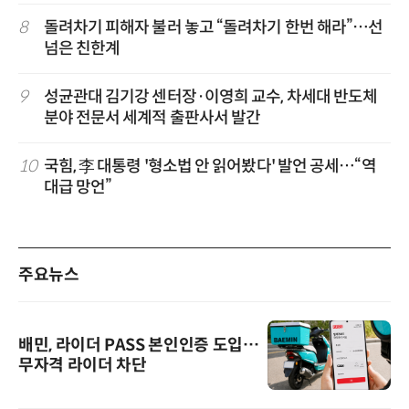
8
돌려차기 피해자 불러 놓고 “돌려차기 한번 해라”…선
넘은 친한계
9
성균관대 김기강 센터장·이영희 교수, 차세대 반도체
분야 전문서 세계적 출판사서 발간
10
국힘, 李 대통령 '형소법 안 읽어봤다' 발언 공세…“역
대급 망언”
주요뉴스
배민, 라이더 PASS 본인인증 도입…
무자격 라이더 차단