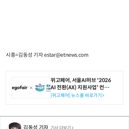
시흥=김동성 기자 estar@etnews.com
위고페어, 서울AI허브 '2026
AI 전환(AX) 지원사업' 컨소
시엄 선정
[위고페어] 뉴스룸 바로가기>
김동성 기자
기사 더보기