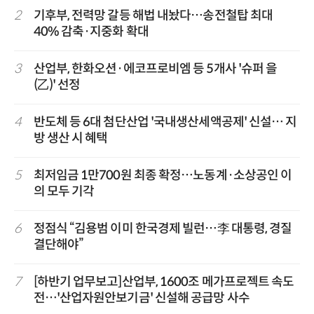
2
기후부, 전력망 갈등 해법 내놨다…송전철탑 최대
40% 감축·지중화 확대
3
산업부, 한화오션·에코프로비엠 등 5개사 '슈퍼 을
(乙)' 선정
4
반도체 등 6대 첨단산업 '국내생산세액공제' 신설… 지
방 생산 시 혜택
5
최저임금 1만700원 최종 확정…노동계·소상공인 이
의 모두 기각
6
정점식 “김용범 이미 한국경제 빌런…李 대통령, 경질
결단해야”
7
[하반기 업무보고]산업부, 1600조 메가프로젝트 속도
전…'산업자원안보기금' 신설해 공급망 사수