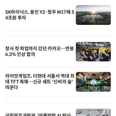
SK하이닉스, 용인 Y2·청주 M17에 5
4조원 투자
창사 첫 파업까지 갔던 카카오…연봉
6.3% 인상 합의
라이엇게임즈, 더현대 서울서 역대 최
대 TFT 축제…신규 세트 '신비의 숲'
띄운다
국립광주과학관, '여름방학 AI 탐사