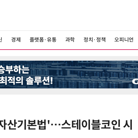
신
경제
플랫폼·유통
과학
정치·정책
오피니언
털자산기본법'…스테이블코인 시
6
단독
보험 소비자 개인정보 유출 막
는다…'보험·GA 정보보호 협의체'