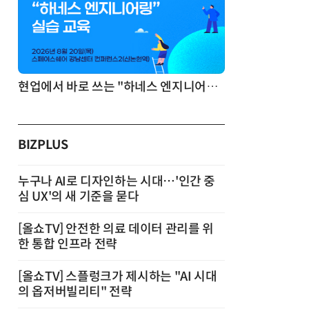
기반 정리·리서치·보고 자동화
현업에서 바로 쓰는 "하네스 엔지니어링" 실습 교육
BIZPLUS
누구나 AI로 디자인하는 시대…'인간 중
심 UX'의 새 기준을 묻다
[올쇼TV] 안전한 의료 데이터 관리를 위
한 통합 인프라 전략
[올쇼TV] 스플렁크가 제시하는 "AI 시대
의 옵저버빌리티" 전략