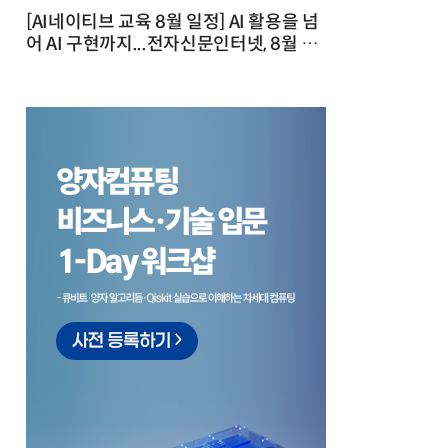
[AI네이티브 교육 8월 일정] AI 활용을 넘
어 AI 구현까지...전자신문인터넷, 8월 실
전 교육·워크숍 개최 발행일 : 2026-07-
23 10:46