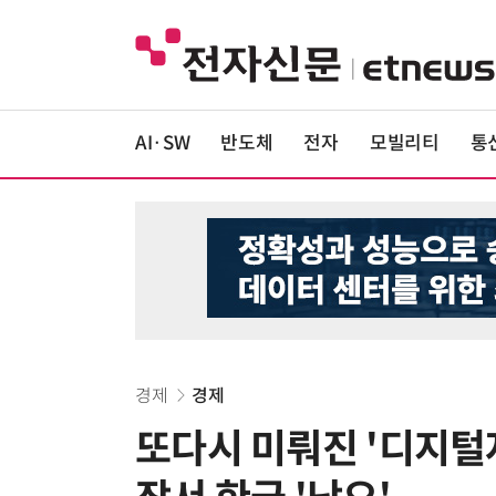
AI·SW
반도체
전자
모빌리티
통
경제
경제
또다시 미뤄진 '디지