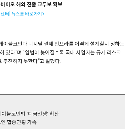
-바이오 해외 진출 교두보 확보
센터] 뉴스룸 바로가기>
거미줄 쏘고 자동 회수까지…현실판 스파이더맨 웹 슈터
70년 만에 돌아온 시베리아호랑이…카자흐스탄 야생에 풀렸다
테이블코인과 디지털 결제 인프라를 어떻게 설계할지 정하는
잡혀 있다”며 “입법이 늦어질수록 국내 사업자는 규제 리스크
로 추진하지 못한다”고 말했다.
이블코인법 '예금전쟁' 확산
코인 합종연횡 가속