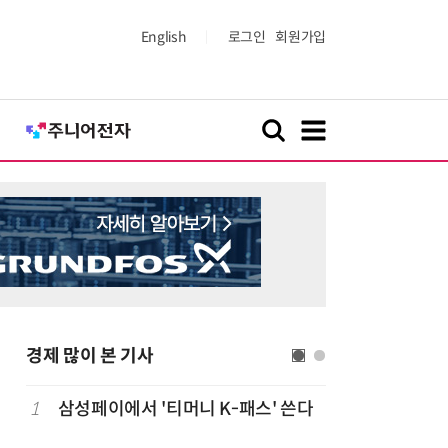
English
로그인
회원가입
경제 많이 본 기사
1
삼성페이에서 '티머니 K-패스' 쓴다
6
단독
보험
는다…'보