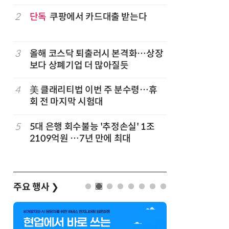
구성
럽
2
단독
쿠팡에서 카드대출 받는다
7
'게이밍위
서 TV·모
3
올해 코스닥 퇴출러시 본격화…상장
8
500조 
보다 상폐기업 더 많아질듯
테크…AI
4
美 클래리티법 이번 주 분수령…휴
9
LG 엑사
회 전 마지막 시험대
대기업과 
5
5대 은행 회수불능 '추정손실' 1조
10
코스피 급
2109억원 …7년 만에 최대
주요 행사
❯