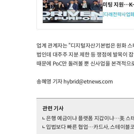
미팅 지원…K
[다래전략사업화
업계 관계자는 “디지털자산기본법은 원화 스
법인데 대주주 지분 제한 등 쟁점에 발목이 
때문에 PoC만 돌려볼 뿐 신사업을 본격적으
송혜영 기자 hybrid@etnews.com
관련 기사
은행 예금이냐 플랫폼 지갑이냐…美 스테
입법보다 빠른 협업…카드사, 스테이블