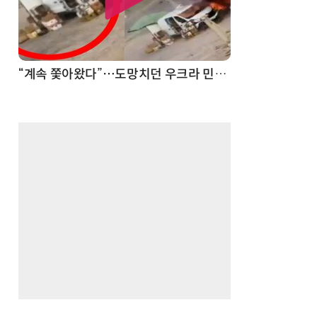
“계속 쫓아왔다”…도망치던 우크라 민간인 공격한 러 자폭 드론