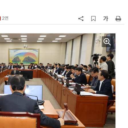
구성
7
'게이밍위크' 삼성전자-LG전자 유
서 TV·모니터 '大戰'
2면
8
500조 퇴직연금 시장 노리는 RA 핀
테크…AI 연금운용 경쟁 본격화
9
LG 엑사원, 中企 제조현장 '전파'…
대기업과 협력사 AI 상생 시동
10
코스피 급등에 매수 사이드카 발동