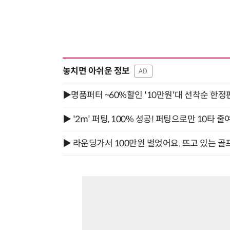
놓치면 아쉬운 정보
AD
▶명품퍼터 ~60%할인 '10만원'대 선착순 한정
▶ '2m' 퍼팅, 100% 성공! 퍼팅으로만 10타 줄
▶ 라운딩가서 100만원 벌었어요. 뜨고 있는 골