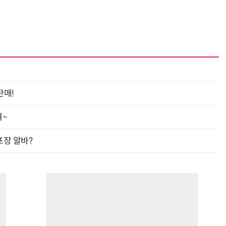
판매!
여~
프장 알바?