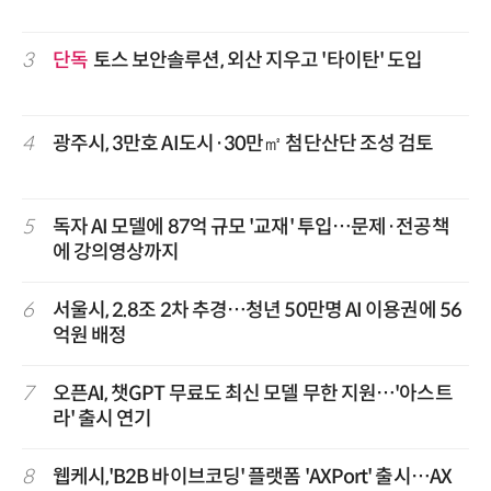
3
단독
토스 보안솔루션, 외산 지우고 '타이탄' 도입
4
광주시, 3만호 AI도시·30만㎡ 첨단산단 조성 검토
5
독자 AI 모델에 87억 규모 '교재' 투입…문제·전공책
에 강의영상까지
6
서울시, 2.8조 2차 추경…청년 50만명 AI 이용권에 56
억원 배정
7
오픈AI, 챗GPT 무료도 최신 모델 무한 지원…'아스트
라' 출시 연기
8
웹케시,'B2B 바이브코딩' 플랫폼 'AXPort' 출시…AX