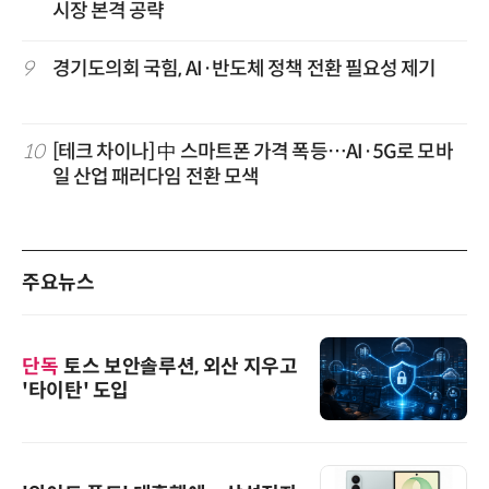
시장 본격 공략
9
경기도의회 국힘, AI·반도체 정책 전환 필요성 제기
10
[테크 차이나] 中 스마트폰 가격 폭등…AI·5G로 모바
일 산업 패러다임 전환 모색
주요뉴스
단독
토스 보안솔루션, 외산 지우고
'타이탄' 도입