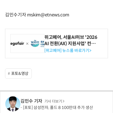
김민수기자 mskim@etnews.com
위고페어, 서울AI허브 '2026
AI 전환(AX) 지원사업' 컨소
시엄 선정
[위고페어] 뉴스룸 바로가기>
포토&영상
김민수 기자
기사 더보기
[포토] 삼성전자, 폴드 8 100만대 추가 생산