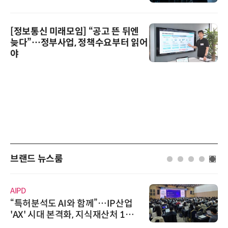
[정보통신 미래모임] “공고 뜬 뒤엔
늦다”…정부사업, 정책수요부터 읽어
야
브랜드 뉴스룸
AIPD
“특허분석도 AI와 함께”…IP산업
'AX' 시대 본격화, 지식재산처 1호
AI IP데이터분석사 탄생