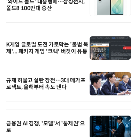
'와이드 폴드' 대흥행에…삼성전자,
폴드8 100만대 증산
K게임 글로벌 도전 가로막는 '불법 복
제'... 패키지 게임 '크랙' 버젓이 유통
규제 허물고 실탄 장전…3대 메가프
로젝트, 올해부터 속도 낸다
금융권 AI 경쟁, '모델'서 '통제권'으
로