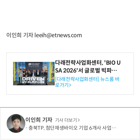
이인희 기자 leeih@etnews.com
다래전략사업화센터, 'BIO U
SA 2026'서 글로벌 빅파마
와의 비즈니스 미팅 지원…K
[다래전략사업화센터] 뉴스룸 바
로가기>
-바이오 해외 진출 교두보 확
보
이인희 기자
기사 더보기
충북TP, 첨단재생바이오 기업 6개사 사업화 본격 지원