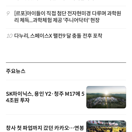
9
[르포]아이들이 직접 첨단 전자현미경 다루며 과학원
리 체득...과학체험 제공 '주니어닥터' 현장
10
다누리, 스페이스X 팰컨9 달 충돌 전후 포착
주요뉴스
SK하이닉스, 용인 Y2·청주 M17에 5
4조원 투자
창사 첫 파업까지 갔던 카카오…연봉