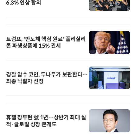
6.3% 인상 합의
트럼프, '반도체 핵심 원료' 폴리실리
콘 파생상품에 15% 관세
경찰 압수 코인, 두나무가 보관한다…
최종 낙찰자 선정
휴젤 장두현 號 1년…상반기 최대 실
적·글로벌 성장 본궤도