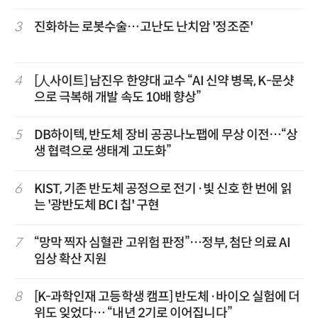
3
진화하는 로봇수술…고난도 난치암 '정조준'
4
[人사이트] 남진우 한양대 교수 “AI 신약 병목, K-문샷
으로 극복해 개발 속도 10배 향상”
5
DB하이텍, 반도체 장비 공공나노팹에 무상 이전…“상
생 협력으로 생태계 고도화”
6
KIST, 기존 반도체 공정으로 전기·빛 신호 한 번에 읽
는 '광반도체 BCI 칩' 구현
7
“망막 찍자 심혈관 고위험 판정”…정부, 첨단 의료 AI
임상 확산 지원
8
[K-과학인재 고등학생 캠프] 반도체·바이오 실험에 더
위도 잊었다… “내년 2기로 이어집니다”