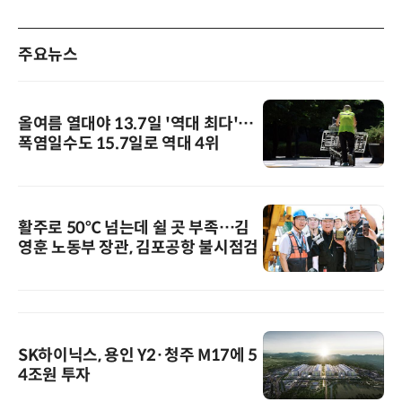
주요뉴스
올여름 열대야 13.7일 '역대 최다'…
폭염일수도 15.7일로 역대 4위
활주로 50℃ 넘는데 쉴 곳 부족…김
영훈 노동부 장관, 김포공항 불시점검
SK하이닉스, 용인 Y2·청주 M17에 5
4조원 투자