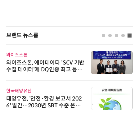
브랜드 뉴스룸
와이즈스톤
와이즈스톤, 에이데이타 'SCV 기반
수집 데이터'에 DQ인증 최고 등급
수여
한국태양유전
태양유전, '안전·환경 보고서 202
6' 발간…2030년 SBT 수준 온실
가스 감축 추진