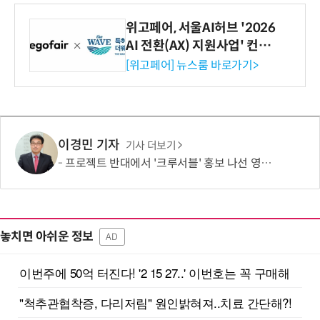
위고페어, 서울AI허브 '2026
AI 전환(AX) 지원사업' 컨소
시엄 선정
[위고페어] 뉴스룸 바로가기>
이경민 기자
기사 더보기
프로젝트 반대에서 '크루서블' 홍보 나선 영풍·MBK, '말바꾸기' 이어 '주주권' 논란
놓치면 아쉬운 정보
AD