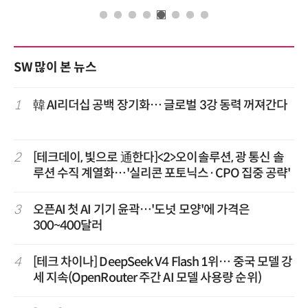
SW 많이 본 뉴스
1
韓 AI리더십 공백 장기화… 글로벌 3강 동력 꺼져간다
2
[테크데이, 빛으로 通한다]<2>오이솔루션, 광 통신 솔
루션 수직 계열화…'실리콘 포토닉스·CPO 집중 공략'
3
오픈AI 첫 AI 기기 윤곽…'도넛 모양'에 가격은
300~400달러
4
[테크 차이나] DeepSeek V4 Flash 1위… 중국 모델 강
세 지속(OpenRouter 주간 AI 모델 사용량 순위)