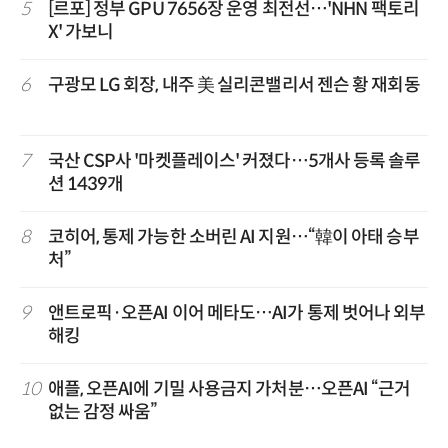
5
[르포] 정부 GPU 7656장 운영 최전선…'NHN 팩토리
X' 가보니
6
구광모 LG 회장, 내주 美 실리콘밸리서 젠슨 황 재회동
7
국산 CSP사 '마켓플레이스' 커졌다…5개사 등록 솔루
션 1439개
8
코히어, 통제 가능한 소버린 AI 지원…“韓이 아태 승부
처”
9
앤트로픽·오픈AI 이어 메타도…AI가 통제 벗어나 외부
해킹
10
애플, 오픈AI에 기밀 사용금지 가처분…오픈AI “근거
없는 감정 싸움”