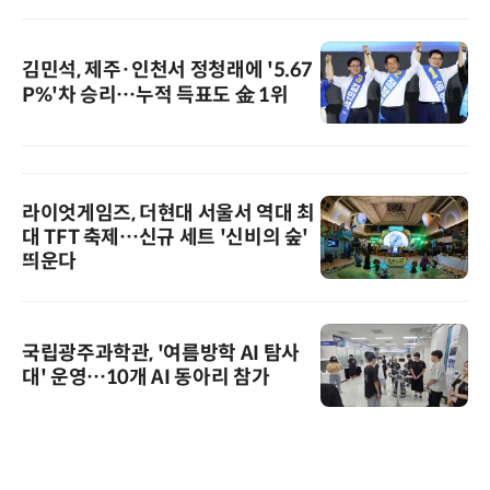
김민석, 제주·인천서 정청래에 '5.67
P%'차 승리…누적 득표도 金 1위
라이엇게임즈, 더현대 서울서 역대 최
대 TFT 축제…신규 세트 '신비의 숲'
띄운다
국립광주과학관, '여름방학 AI 탐사
대' 운영…10개 AI 동아리 참가