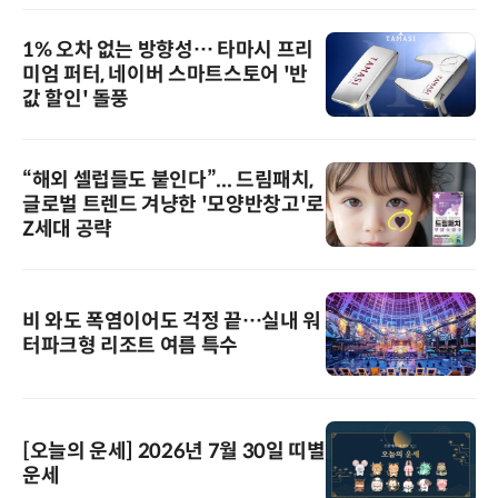
1% 오차 없는 방향성… 타마시 프리
미엄 퍼터, 네이버 스마트스토어 '반
값 할인' 돌풍
“해외 셀럽들도 붙인다”... 드림패치,
글로벌 트렌드 겨냥한 '모양반창고'로
Z세대 공략
비 와도 폭염이어도 걱정 끝…실내 워
터파크형 리조트 여름 특수
[오늘의 운세] 2026년 7월 30일 띠별
운세