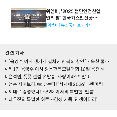
위엠비, '2025 첨단안전산업
인의 밤' 한국가스안전공사
사장상 수상
[위엠비] 뉴스룸 바로가기>
관련 기사
“육영수 여사 생가서 펼쳐진 한복의 향연”…옥천 물들인 전통문화 축제
제1회 육영수 여사 정통한복모델대회 16일 옥천 생가서 개최
윤석원, 풋풋 설렘 유발송 '사랑이라오' 발표
앤슨 세아브라, 韓 찾는다! '서재페 2026'→팬미팅 출격
제대로 증명했다!…82메이저의 특별한 '필름'
최우진의 특별한 위로…감성 가득 '인생이더라'