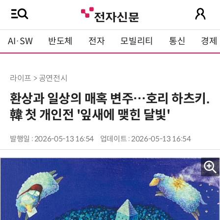
AI·SW
반도체
전자
모빌리티
통신
경제
라이프 > 공연전시
환상과 일상의 매혹 변주…호리 하츠키.
韓 첫 개인전 '잎새에 맺힌 달빛'
발행일 : 2026-05-13 16:54
업데이트 : 2026-05-13 16:54