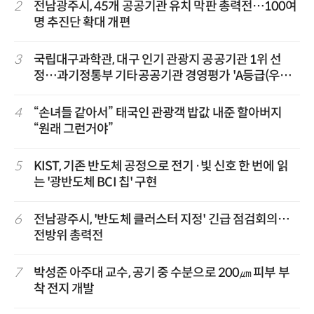
2
전남광주시, 45개 공공기관 유치 막판 총력전…100여
명 추진단 확대 개편
3
국립대구과학관, 대구 인기 관광지 공공기관 1위 선
정…과기정통부 기타공공기관 경영평가 'A등급(우수)'
겹경사
4
“손녀들 같아서” 태국인 관광객 밥값 내준 할아버지
“원래 그런거야”
5
KIST, 기존 반도체 공정으로 전기·빛 신호 한 번에 읽
는 '광반도체 BCI 칩' 구현
6
전남광주시, '반도체 클러스터 지정' 긴급 점검회의…
전방위 총력전
7
박성준 아주대 교수, 공기 중 수분으로 200㎛ 피부 부
착 전지 개발