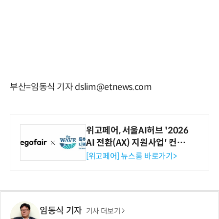
부산=임동식 기자 dslim@etnews.com
위고페어, 서울AI허브 '2026
AI 전환(AX) 지원사업' 컨소
시엄 선정
[위고페어] 뉴스룸 바로가기>
임동식 기자
기사 더보기