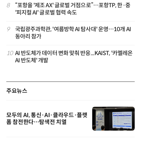
8
“포항을 '제조 AX' 글로벌 거점으로”…포항TP, 한·중
'피지컬 AI' 글로벌 협력 속도
9
국립광주과학관, '여름방학 AI 탐사대' 운영…10개 AI
동아리 참가
10
AI 반도체가 데이터 변화 맞춰 반응...KAIST, '카멜레온
AI 반도체' 개발
주요뉴스
모두의 AI, 통신·AI·클라우드·플랫
폼 참전한다…탐색전 치열