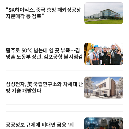
“SK하이닉스, 중국 충칭 패키징공장
지분매각 등 검토”
활주로 50℃ 넘는데 쉴 곳 부족…김
영훈 노동부 장관, 김포공항 불시점검
삼성전자, 美 국립연구소와 차세대 난
방 기술 개발한다
공공정보 규제에 비대면 금융 '퇴