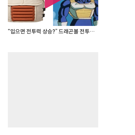
 순간
“입으면 전투력 상승?” 드래곤볼 전투복 닮은 중량조끼