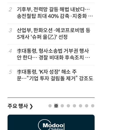
2
기후부, 전력망 갈등 해법 내놨다…
7
최저임금 
송전철탑 최대 40% 감축·지중화 확
동계·소상
대
3
산업부, 한화오션·에코프로비엠 등
8
[하반기 
5개사 '슈퍼 을(乙)' 선정
메가프로
보기금' 
4
李대통령, 형사소송법 거부권 행사
9
정점식 “
안 한다… 경찰 비대화 후속조치 점
런…李 대
검
5
李대통령, 'K자 성장' 해소 주
10
돌려차기 
문…“기업 투자 걸림돌 제거” 강조도
기 한번 
주요 행사
❯