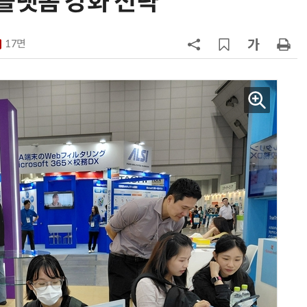
플랫폼 강화 전략”
7
최저임금 1만700원 최종 확정…노
동계·소상공인 이의 모두 기각
17면
8
[하반기 업무보고]산업부, 1600조
메가프로젝트 속도전…'산업자원안
보기금' 신설해 공급망 사수
9
정점식 “김용범 이미 한국경제 빌
런…李 대통령, 경질 결단해야”
10
돌려차기 피해자 불러 놓고 “돌려차
기 한번 해라”…선 넘은 친한계