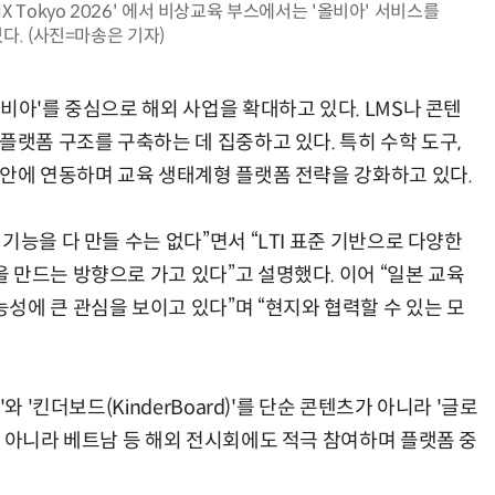
X Tokyo 2026' 에서 비상교육 부스에서는 '올비아' 서비스를
다. (사진=마송은 기자)
비아'를 중심으로 해외 사업을 확대하고 있다. LMS나 콘텐
“계속 쫓아왔다”…도망치던 우크라 민간인 공격한 러 자폭 드론
진정한 우정?…친구 구하려다 둘 다 의자 틈에 목이 낀
플랫폼 구조를 구축하는 데 집중하고 있다. 특히 수학 도구,
 안에 연동하며 교육 생태계형 플랫폼 전략을 강화하고 있다.
기능을 다 만들 수는 없다”면서 “LTI 표준 기반으로 다양한
 만드는 방향으로 가고 있다”고 설명했다. 이어 “일본 교육
성에 큰 관심을 보이고 있다”며 “현지와 협력할 수 있는 모
와 '킨더보드(KinderBoard)'를 단순 콘텐츠가 아니라 '글로
뿐 아니라 베트남 등 해외 전시회에도 적극 참여하며 플랫폼 중