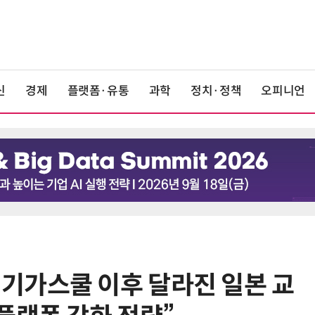
신
경제
플랫폼·유통
과학
정치·정책
오피니언
26]“기가스쿨 이후 달라진 일본 교
6
[사설] 차세대 전력반도체 R&D, 참
여 대기업 파격 혜택 줘라