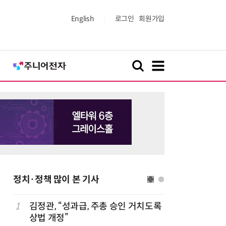
English
로그인
회원가입
정치·정책 많이 본 기사
1
김정관, “성과급, 주총 승인 거치도록
6
[사설] 
상법 개정”
여 대기업