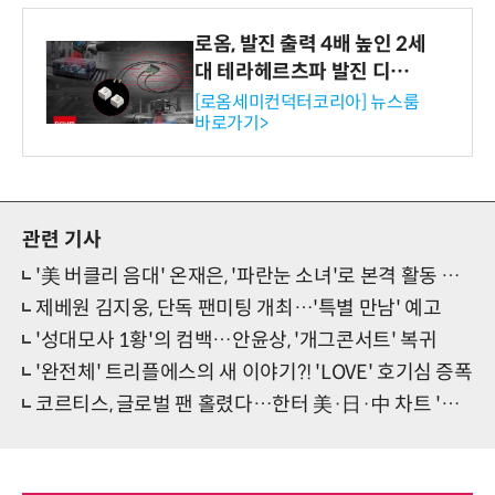
로옴, 발진 출력 4배 높인 2세
대 테라헤르츠파 발진 디바이
스 개발
[로옴세미컨덕터코리아] 뉴스룸
바로가기>
관련 기사
'美 버클리 음대' 온재은, '파란눈 소녀'로 본격 활동 선언
제베원 김지웅, 단독 팬미팅 개최…'특별 만남' 예고
'성대모사 1황'의 컴백…안윤상, '개그콘서트' 복귀
'완전체' 트리플에스의 새 이야기?! 'LOVE' 호기심 증폭
코르티스, 글로벌 팬 홀렸다…한터 美·日·中 차트 '석권'