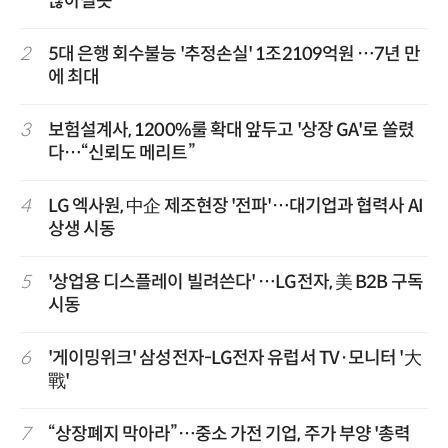
많아질듯
2
5대 은행 회수불능 '추정손실' 1조2109억원 …7년 만
에 최대
3
보험설계사, 1200%룰 확대 앞두고 '상장 GA'로 쏠렸
다…“신뢰도 메리트”
4
LG 엑사원, 中企 제조현장 '전파'…대기업과 협력사 AI
상생 시동
5
'상업용 디스플레이 빌려쓴다' …LG전자, 美 B2B 구독
시동
6
'게이밍위크' 삼성전자-LG전자 유럽서 TV·모니터 '大
戰'
7
“상장폐지 막아라”…중소 가전 기업, 주가 부양 '총력