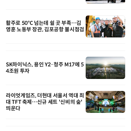
활주로 50℃ 넘는데 쉴 곳 부족…김
영훈 노동부 장관, 김포공항 불시점검
SK하이닉스, 용인 Y2·청주 M17에 5
4조원 투자
라이엇게임즈, 더현대 서울서 역대 최
대 TFT 축제…신규 세트 '신비의 숲'
띄운다