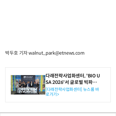
박두호 기자 walnut_park@etnews.com
다래전략사업화센터, 'BIO U
SA 2026'서 글로벌 빅파마
와의 비즈니스 미팅 지원…K
[다래전략사업화센터] 뉴스룸 바
로가기>
-바이오 해외 진출 교두보 확
보