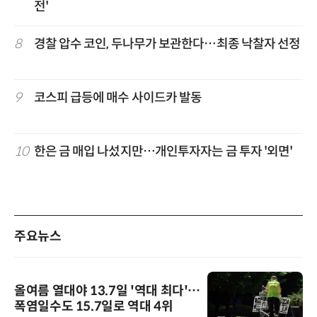
전'
8
경찰 압수 코인, 두나무가 보관한다…최종 낙찰자 선정
9
코스피 급등에 매수 사이드카 발동
10
한은 금 매입 나섰지만…개인투자자는 금 투자 '외면'
주요뉴스
올여름 열대야 13.7일 '역대 최다'…
폭염일수도 15.7일로 역대 4위