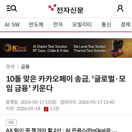
AI·SW
반도체
전자
모빌리티
통신
경제
경제
금융
10돌 맞은 카카오페이 송금, '글로벌·모
임 금융' 키운다
발행일 : 2026-05-17 13:00
업데이트 : 2026-05-17 15:40
지면 :
2026-05-18
11면
AX 팀이 꼭 챙겨야 할 2선 : AI 핀옵스(FinOps)와 토큰 거버넌스 (8/21 잠실역)