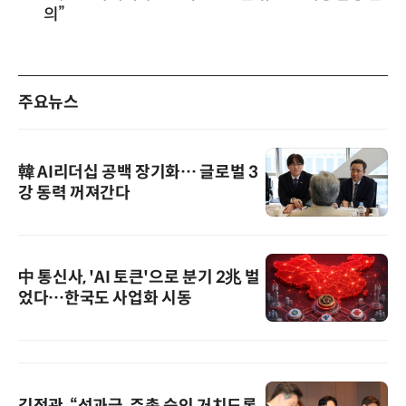
의”
주요뉴스
韓 AI리더십 공백 장기화… 글로벌 3
강 동력 꺼져간다
中 통신사, 'AI 토큰'으로 분기 2兆 벌
었다…한국도 사업화 시동
김정관, “성과급, 주총 승인 거치도록