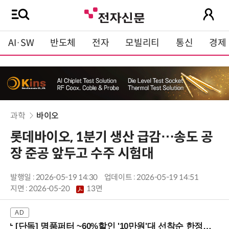
AI·SW
반도체
전자
모빌리티
통신
경제
과학
바이오
롯데바이오, 1분기 생산 급감…송도 공
장 준공 앞두고 수주 시험대
발행일 : 2026-05-19 14:30
업데이트 : 2026-05-19 14:51
지면 :
2026-05-20
13면
[단독] 명품퍼터 ~60%할인 '10만원'대 선착순 한정판매!