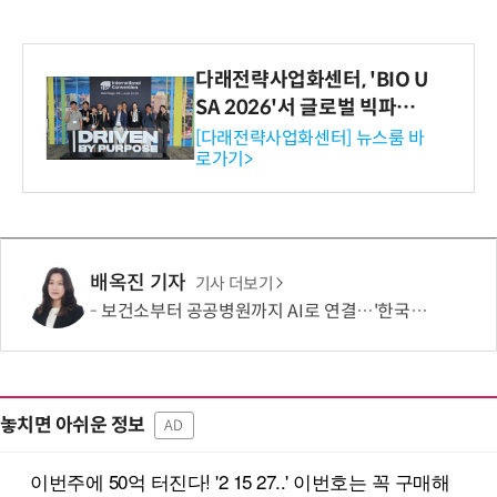
다래전략사업화센터, 'BIO U
SA 2026'서 글로벌 빅파마
와의 비즈니스 미팅 지원…K
[다래전략사업화센터] 뉴스룸 바
로가기>
-바이오 해외 진출 교두보 확
보
배옥진 기자
기사 더보기
보건소부터 공공병원까지 AI로 연결…'한국형 소버린 의료AI'도 개발
놓치면 아쉬운 정보
AD