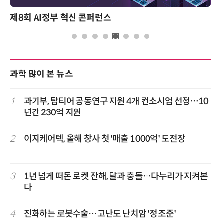
제8회 AI정부 혁신 콘퍼런스
과학 많이 본 뉴스
1
과기부, 탑티어 공동연구 지원 4개 컨소시엄 선정…10
년간 230억 지원
2
이지케어텍, 올해 창사 첫 '매출 1000억' 도전장
3
1년 넘게 떠돈 로켓 잔해, 달과 충돌…다누리가 지켜본
다
4
진화하는 로봇수술…고난도 난치암 '정조준'