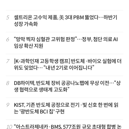
5
셀트리온 고수익 제품, 美 3대 PBM 뚫었다…하반기
성장 가속화
6
“망막 찍자 심혈관 고위험 판정”…정부, 첨단 의료 AI
임상 확산 지원
7
[K-과학인재 고등학생 캠프] 반도체·바이오 실험에 더
위도 잊었다… “내년 2기로 이어집니다”
8
DB하이텍, 반도체 장비 공공나노팹에 무상 이전…“상
생 협력으로 생태계 고도화”
9
KIST, 기존 반도체 공정으로 전기·빛 신호 한 번에 읽
는 '광반도체 BCI 칩' 구현
10
“아스트라제네카·BMS, 577조원 규모 초대형 합병 논