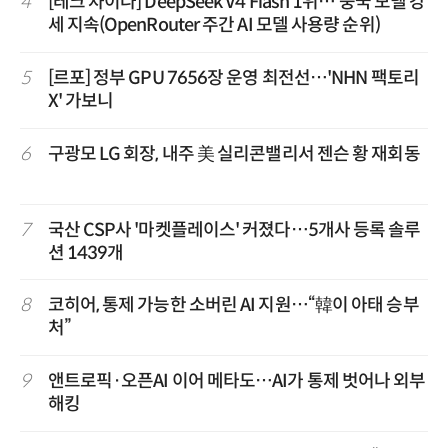
4
[테크 차이나] DeepSeek V4 Flash 1위… 중국 모델 강
세 지속(OpenRouter 주간 AI 모델 사용량 순위)
5
[르포] 정부 GPU 7656장 운영 최전선…'NHN 팩토리
X' 가보니
6
구광모 LG 회장, 내주 美 실리콘밸리서 젠슨 황 재회동
7
국산 CSP사 '마켓플레이스' 커졌다…5개사 등록 솔루
션 1439개
8
코히어, 통제 가능한 소버린 AI 지원…“韓이 아태 승부
처”
9
앤트로픽·오픈AI 이어 메타도…AI가 통제 벗어나 외부
해킹