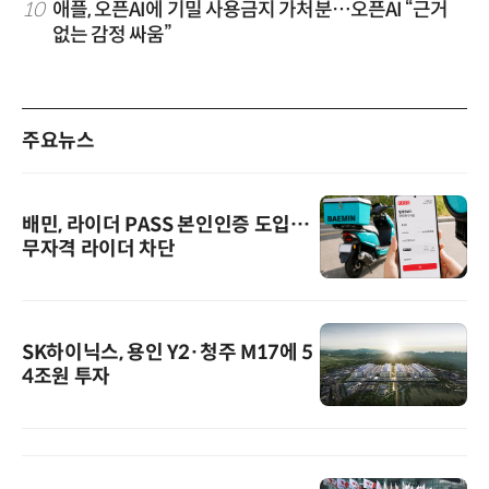
10
애플, 오픈AI에 기밀 사용금지 가처분…오픈AI “근거
없는 감정 싸움”
주요뉴스
배민, 라이더 PASS 본인인증 도입…
무자격 라이더 차단
SK하이닉스, 용인 Y2·청주 M17에 5
4조원 투자