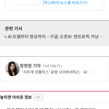
시엄 선정
[위고페어] 뉴스룸 바로가기>
관련 기사
AI 모델부터 영상까지…구글, 오픈AI·앤트로픽 겨냥 전방위 공세
정현정 기자
기사 더보기
'사주계 넷플릭스' 표방 사이버네틱스…AI 사주로 MAU 100만 돌파
놓치면 아쉬운 정보
AD