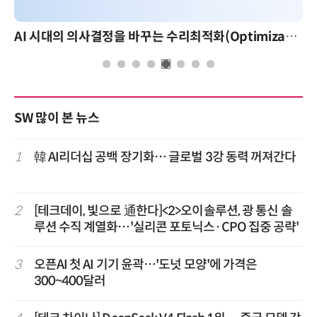
AI 시대의 의사결정을 바꾸는 수리최적화(Optimization): 실제 산업 적용 사례와 활용 전략
SW 많이 본 뉴스
1
韓 AI리더십 공백 장기화… 글로벌 3강 동력 꺼져간다
2
[테크데이, 빛으로 通한다]<2>오이솔루션, 광 통신 솔
루션 수직 계열화…'실리콘 포토닉스·CPO 집중 공략'
3
오픈AI 첫 AI 기기 윤곽…'도넛 모양'에 가격은
300~400달러