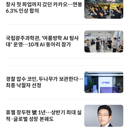
창사 첫 파업까지 갔던 카카오…연봉
6.3% 인상 합의
국립광주과학관, '여름방학 AI 탐사
대' 운영…10개 AI 동아리 참가
경찰 압수 코인, 두나무가 보관한다…
최종 낙찰자 선정
휴젤 장두현 號 1년…상반기 최대 실
적·글로벌 성장 본궤도